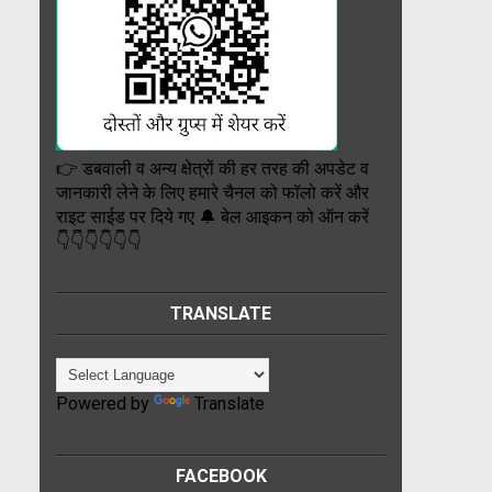
👉 डबवाली व अन्य क्षेत्रों की हर तरह की अपडेट व
जानकारी लेने के लिए हमारे चैनल को फॉलो करें और
राइट साईड पर दिये गए 🔔 बेल आइकन को ऑन करें
👇👇👇👇👇👇
TRANSLATE
Powered by
Translate
FACEBOOK