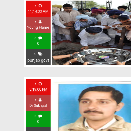
11:14:00 AM
Young Flame
0
punjab govt
5:19:00 PM
Dr Sukhpal
0