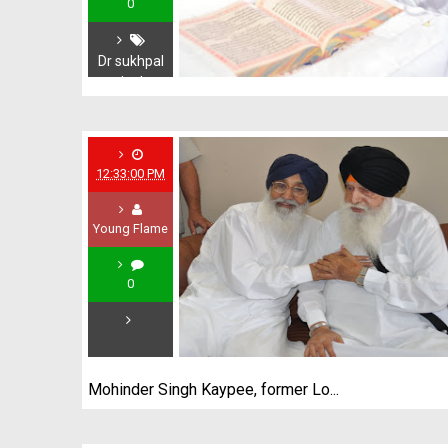
0
Dr sukhpal
singh
12:33:00 PM
Young Flame
0
Mohinder Singh Kaypee, former Lo...