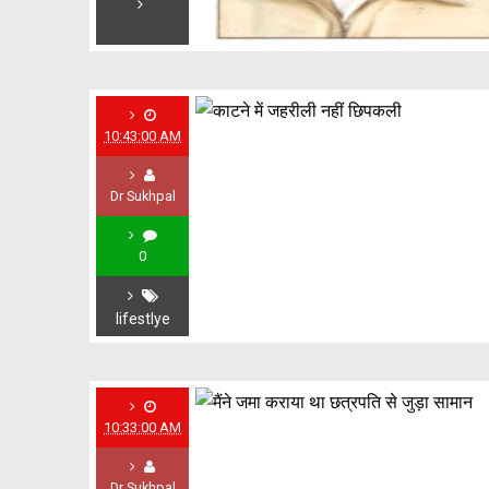
10:43:00 AM
Dr Sukhpal
0
lifestlye
10:33:00 AM
Dr Sukhpal