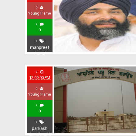
Young Flame
0
manpreet
badal
12:09:00 PM
Young Flame
0
parkash
singh badal