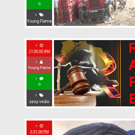
0
Young Flame
11:06:00 AM
Young Flame
0
sexy vedio
3:01:00 PM