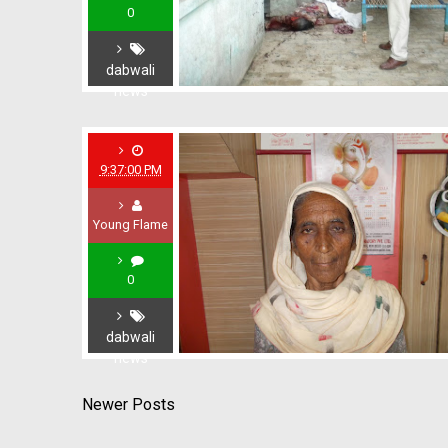
0
dabwali
news
9:37:00 PM
Young Flame
0
dabwali
news
Newer Posts