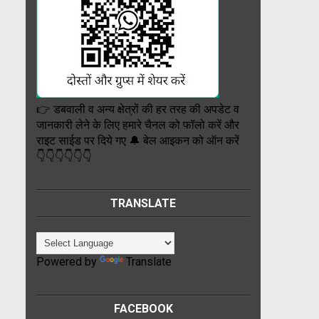
👉 डबवाली व अन्य क्षेत्रों की हर तरह की अपडेट व
जानकारी लेने के लिए हमारे चैनल को फॉलो करें और
राइट साईड पर दिये गए 🔔 बेल आइकन को ऑन करें
👇👇👇👇👇👇
TRANSLATE
Powered by
Translate
FACEBOOK