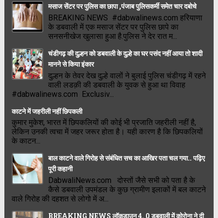
मसाज सेंटर पर पुलिस का छापा ,पंजाब पुलिसकर्मी समेत चार दबोचे
BREAKING NEWS #dabwalinews.com हरियाणा
के डबवाली में एक मसाज सेंटर पर पुलिस छापे का
सनसनीखेज खुलासा हुआ है.पुलिस ने देर रात म...
चंडीगढ़ की दुल्हन को डबवाली के दुल्हे का घर पसंद नहीं आया तो शादी
मानने से किया इंकार
दुल्हन के तेवर देख दुल्हे वालों ने बुलाई पुलिस चंडीगढ़ में रहने
वाली लडक़ी की डबवाली के युवक से हुआ था विवाह
#dabwalinews.com Exclusiv...
काटने में जहरीली नहीं छिपकली
कुमार मुकेश, भारत में छिपकलियों की कोई भी प्रजाति जहरीली नहीं है,
लेकिन उनकी त्वचा में जहर जरूर होता है। यही कारण है कि छिपकलियों
के काटन...
बाल काटने वाले गिरोह से संबंधित सच का आखिर पता चल गया.. पढ़िए
पूरी कहानी
DabwaliNews.com दोस्तों जैसे सभी को पता है के
कैसे डबवाली उपमंडल के कुछ ग्रामीण इलाकों में बल काटने
वाले गिरोह की दहशत से लोगो में अ...
BREAKING NEWS लॉकडाउन 4. 0 डबवाली में कोरोना ने दी