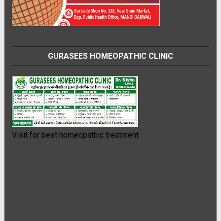
GURASEES HOMEOPATHIC CLINIC
Visit for best homeopathic treatment