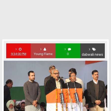
9:34:00 PM
Young Flame
0
dabwali news