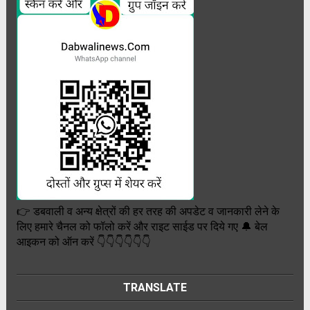
👉 डबवाली व अन्य क्षेत्रों की हर तरह की अपडेट व जानकारी लेने के
लिए हमारे चैनल को फॉलो करें और राइट साईड पर दिये गए 🔔 बेल
आइकन को ऑन करें 👇👇👇👇👇👇
TRANSLATE