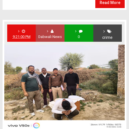
Read More
9:21:00 PM
Dabwali News
0
crime