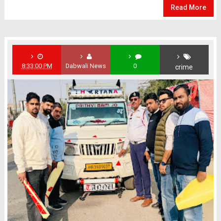
Read More
8:33:00 PM
Dabwali News
0
crime