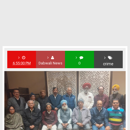
6:55:00 PM
Dabwali News
0
crime