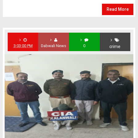
Read More
3:03:00 PM
Dabwali News
0
crime