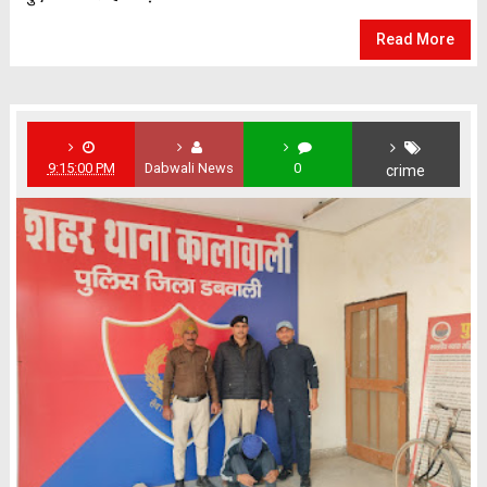
Read More
9:15:00 PM
Dabwali News
0
crime