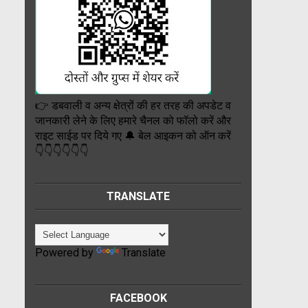
👉 डबवाली व अन्य क्षेत्रों की हर तरह की अपडेट व
जानकारी लेने के लिए हमारे चैनल को फॉलो करें और
राइट साईड पर दिये गए 🔔 बेल आइकन को ऑन करें
👇👇👇👇👇👇
TRANSLATE
Powered by
Translate
FACEBOOK