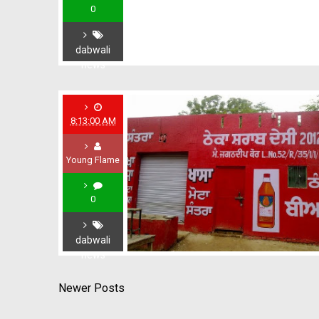
0
dabwali
news
8:13:00 AM
Young Flame
0
dabwali
news
Newer Posts