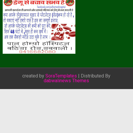
created by
SoraTemplates
| Distributed By
dabwalinews Themes