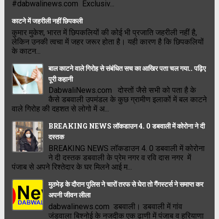
#dabwalinews.com Exclusiv...
काटने में जहरीली नहीं छिपकली
कुमार मुकेश, भारत में छिपकलियों की कोई भी प्रजाति जहरीली नहीं है,
लेकिन उनकी त्वचा में जहर जरूर होता है। यही कारण है कि छिपकलियों
के काटन...
बाल काटने वाले गिरोह से संबंधित सच का आखिर पता चल गया.. पढ़िए
पूरी कहानी
DabwaliNews.com दोस्तों जैसे सभी को पता है के
कैसे डबवाली उपमंडल के कुछ ग्रामीण इलाकों में बल काटने
वाले गिरोह की दहशत से लोगो में अ...
BREAKING NEWS लॉकडाउन 4. 0 डबवाली में कोरोना ने दी
दस्तक
BREAKING NEWS लॉकडाउन 4. 0 डबवाली में कोरोना
ने दी दस्तक डबवाली के प्रेम नगर व रवि दास नगर में
पंजाब से अपने रिश्तेदार के घर मिलने आई म...
मुठभेड़ के दौरान पुलिस ने चारों तरफ से घेरा तो गैंगस्टर्स ने समाप्त कर
अपनी जीवन लीला
dabwalinews.com डबवाली। डबवाली में गांव
जंडवाला बिश्नोई के नजदीक एक ढाणी में पंजाब व हरियाणा