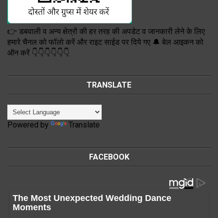
👉 डबवाली व अन्य क्षेत्रों की हर तरह की अपडेट व जानकारी लेने के लिए
हमारे चैनल को फॉलो करें और राइट साईड पर दिये गए 🔔 बेल आइकन को
ऑन करें 👇👇👇👇👇👇
TRANSLATE
Powered by
Translate
FACEBOOK