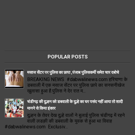
POPULAR POSTS
मसाज सेंटर पर पुलिस का छापा ,पंजाब पुलिसकर्मी समेत चार दबोचे
BREAKING NEWS #dabwalinews.com हरियाणा के
डबवाली में एक मसाज सेंटर पर पुलिस छापे का सनसनीखेज
खुलासा हुआ है.पुलिस ने देर रात म...
चंडीगढ़ की दुल्हन को डबवाली के दुल्हे का घर पसंद नहीं आया तो शादी
मानने से किया इंकार
दुल्हन के तेवर देख दुल्हे वालों ने बुलाई पुलिस चंडीगढ़ में रहने
वाली लडक़ी की डबवाली के युवक से हुआ था विवाह
#dabwalinews.com Exclusiv...