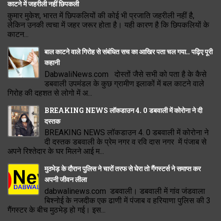
काटने में जहरीली नहीं छिपकली
कुमार मुकेश, भारत में छिपकलियों की कोई भी प्रजाति जहरीली नहीं है,
लेकिन उनकी त्वचा में जहर जरूर होता है। यही कारण है कि छिपकलियों के
काटन...
बाल काटने वाले गिरोह से संबंधित सच का आखिर पता चल गया.. पढ़िए पूरी
कहानी
DabwaliNews.com दोस्तों जैसे सभी को पता है के कैसे
डबवाली उपमंडल के कुछ ग्रामीण इलाकों में बल काटने वाले
गिरोह की दहशत से लोगो में अ...
BREAKING NEWS लॉकडाउन 4. 0 डबवाली में कोरोना ने दी
दस्तक
BREAKING NEWS लॉकडाउन 4. 0 डबवाली में कोरोना ने
दी दस्तक डबवाली के प्रेम नगर व रवि दास नगर में पंजाब से
अपने रिश्तेदार के घर मिलने आई म...
मुठभेड़ के दौरान पुलिस ने चारों तरफ से घेरा तो गैंगस्टर्स ने समाप्त कर
अपनी जीवन लीला
dabwalinews.com डबवाली। डबवाली में गांव जंडवाला
बिश्नोई के नजदीक एक ढाणी में पंजाब व हरियाणा पुलिस की 3
गैंगस्टर के बीच मुठभेड़ हो गई। इस...