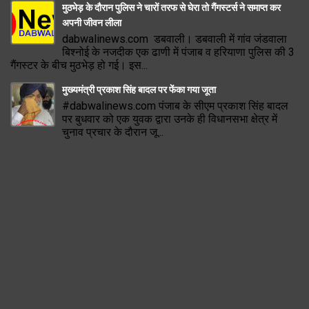
मुठभेड़ के दौरान पुलिस ने चारों तरफ से घेरा तो गैंगस्टर्स ने समाप्त कर
अपनी जीवन लीला
dabwalinews.com डबवाली। डबवाली में गांव जंडवाला
बिश्नोई के नजदीक एक ढाणी में पंजाब व हरियाणा पुलिस की 3
गैंगस्टर के बीच मुठभेड़ हो गई। इस...
मुख्यमंत्री प्रकाश सिंह बादल पर फेंका गया जूता
#dabwalinews.com पंजाब के सीएम प्रकाश सिंह बादल
पर बुधवार को एक युवक द्वारा उनके ही विधानसभा क्षेत्र में
चुनाव प्रचार के दौरान जू...