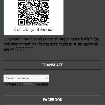
👉 डबवाली व अन्य क्षेत्रों की हर तरह की अपडेट व जानकारी लेने के लिए
हमारे चैनल को फॉलो करें और राइट साईड पर दिये गए 🔔 बेल आइकन को
ऑन करें 👇👇👇👇👇👇
TRANSLATE
Powered by
Translate
FACEBOOK