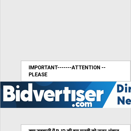
IMPORTANT-------ATTENTION --
PLEASE