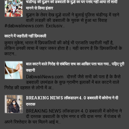
चंडीगढ़ की दुल्हन को डबवाली के दुल्हे का घर पसंद नहीं आया तो शादी
मानने से किया इंकार
दुल्हन के तेवर देख दुल्हे वालों ने बुलाई पुलिस चंडीगढ़ में रहने
वाली लडक़ी की डबवाली के युवक से हुआ था विवाह
#dabwalinews.com Exclusiv...
काटने में जहरीली नहीं छिपकली
कुमार मुकेश, भारत में छिपकलियों की कोई भी प्रजाति जहरीली नहीं है,
लेकिन उनकी त्वचा में जहर जरूर होता है। यही कारण है कि छिपकलियों के
काटन...
बाल काटने वाले गिरोह से संबंधित सच का आखिर पता चल गया.. पढ़िए पूरी
कहानी
DabwaliNews.com दोस्तों जैसे सभी को पता है के कैसे
डबवाली उपमंडल के कुछ ग्रामीण इलाकों में बल काटने वाले
गिरोह की दहशत से लोगो में अ...
BREAKING NEWS लॉकडाउन 4. 0 डबवाली में कोरोना ने दी
दस्तक
BREAKING NEWS लॉकडाउन 4. 0 डबवाली में कोरोना ने
दी दस्तक डबवाली के प्रेम नगर व रवि दास नगर में पंजाब से
अपने रिश्तेदार के घर मिलने आई म...