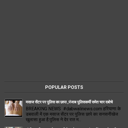
POPULAR POSTS
मसाज सेंटर पर पुलिस का छापा ,पंजाब पुलिसकर्मी समेत चार दबोचे
BREAKING NEWS #dabwalinews.com हरियाणा के
डबवाली में एक मसाज सेंटर पर पुलिस छापे का सनसनीखेज
खुलासा हुआ है.पुलिस ने देर रात म...