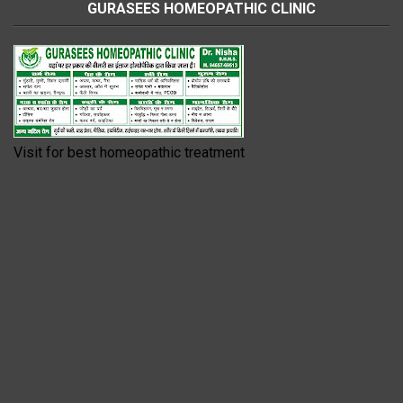
GURASEES HOMEOPATHIC CLINIC
Visit for best homeopathic treatment