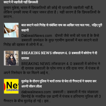
काटने में जहरीली नहीं छिपकली
कुमार मुकेश, भारत में छिपकलियों की कोई भी प्रजाति जहरीली नहीं है,
लेकिन उनकी त्वचा में जहर जरूर होता है। यही कारण है कि छिपकलियों के
काटन...
बाल काटने वाले गिरोह से संबंधित सच का आखिर पता चल गया.. पढ़िए पूरी
कहानी
DabwaliNews.com दोस्तों जैसे सभी को पता है के कैसे
डबवाली उपमंडल के कुछ ग्रामीण इलाकों में बल काटने वाले
गिरोह की दहशत से लोगो में अ...
BREAKING NEWS लॉकडाउन 4. 0 डबवाली में कोरोना ने दी
दस्तक
BREAKING NEWS लॉकडाउन 4. 0 डबवाली में कोरोना ने
दी दस्तक डबवाली के प्रेम नगर व रवि दास नगर में पंजाब से
अपने रिश्तेदार के घर मिलने आई म...
मुठभेड़ के दौरान पुलिस ने चारों तरफ से घेरा तो गैंगस्टर्स ने समाप्त कर
अपनी जीवन लीला
dabwalinews.com डबवाली। डबवाली में गांव जंडवाला
बिश्नोई के नजदीक एक ढाणी में पंजाब व हरियाणा पुलिस की 3
गैंगस्टर के बीच मुठभेड़ हो गई। इस...