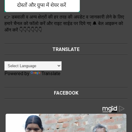
👉 डबवाली व अन्य क्षेत्रों की हर तरह की अपडेट व जानकारी लेने के लिए
हमारे चैनल को फॉलो करें और राइट साईड पर दिये गए 🔔 बेल आइकन को
ऑन करें 👇👇👇👇👇👇
TRANSLATE
Powered by
Translate
FACEBOOK