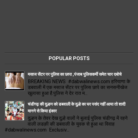
POPULAR POSTS
मसाज सेंटर पर पुलिस का छापा ,पंजाब पुलिसकर्मी समेत चार दबोचे
BREAKING NEWS #dabwalinews.com हरियाणा के
डबवाली में एक मसाज सेंटर पर पुलिस छापे का सनसनीखेज
खुलासा हुआ है.पुलिस ने देर रात म...
चंडीगढ़ की दुल्हन को डबवाली के दुल्हे का घर पसंद नहीं आया तो शादी
मानने से किया इंकार
दुल्हन के तेवर देख दुल्हे वालों ने बुलाई पुलिस चंडीगढ़ में रहने
वाली लडक़ी की डबवाली के युवक से हुआ था विवाह
#dabwalinews.com Exclusiv...