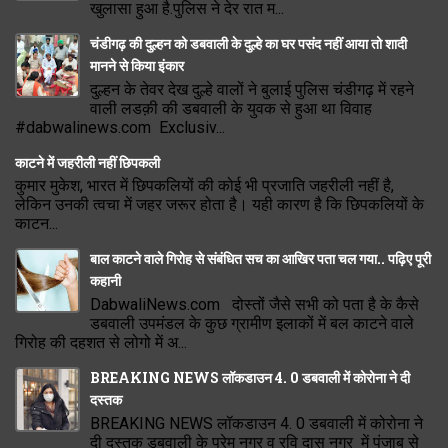
खुलासा हुआ है.पुलिस ने देर रात म...
चंडीगढ़ की दुल्हन को डबवाली के दुल्हे का घर पसंद नहीं आया तो शादी
मानने से किया इंकार
दुल्हन के तेवर देख दुल्हे वालों ने बुलाई पुलिस चंडीगढ़ में रहने
वाली लडक़ी की डबवाली के युवक से हुआ था विवाह
#dabwalinews.com Exclusiv...
काटने में जहरीली नहीं छिपकली
कुमार मुकेश, भारत में छिपकलियों की कोई भी प्रजाति जहरीली नहीं है,
लेकिन उनकी त्वचा में जहर जरूर होता है। यही कारण है कि छिपकलियों के
काटन...
बाल काटने वाले गिरोह से संबंधित सच का आखिर पता चल गया.. पढ़िए पूरी
कहानी
DabwaliNews.com दोस्तों जैसे सभी को पता है के कैसे
डबवाली उपमंडल के कुछ ग्रामीण इलाकों में बल काटने वाले
गिरोह की दहशत से लोगो में अ...
BREAKING NEWS लॉकडाउन 4. 0 डबवाली में कोरोना ने दी
दस्तक
BREAKING NEWS लॉकडाउन 4. 0 डबवाली में कोरोना ने
दी दस्तक डबवाली के प्रेम नगर व रवि दास नगर में पंजाब से