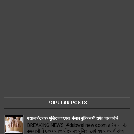
POPULAR POSTS
मसाज सेंटर पर पुलिस का छापा ,पंजाब पुलिसकर्मी समेत चार दबोचे
BREAKING NEWS #dabwalinews.com हरियाणा के
डबवाली में एक मसाज सेंटर पर पुलिस छापे का सनसनीखेज