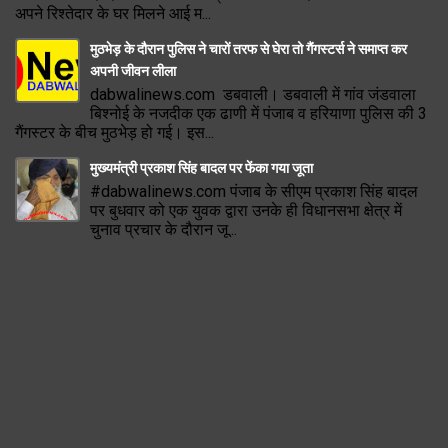
अपने रिश्तेदार के घर मिलने आई म...
मुठभेड़ के दौरान पुलिस ने चारों तरफ से घेरा तो गैंगस्टर्स ने समाप्त कर
अपनी जीवन लीला
dabwalinews.com डबवाली। डबवाली में गांव जंडवाला
बिश्नोई के नजदीक एक ढाणी में पंजाब व हरियाणा पुलिस की 3
गैंगस्टर के बीच मुठभेड़ हो गई। इस...
मुख्यमंत्री प्रकाश सिंह बादल पर फेंका गया जूता
#dabwalinews.com पंजाब के सीएम प्रकाश सिंह बादल
पर बुधवार को एक युवक द्वारा उनके ही विधानसभा क्षेत्र में
चुनाव प्रचार के दौरान जू...