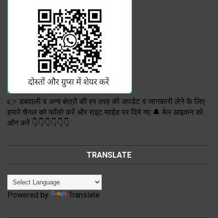
👉 डबवाली व अन्य क्षेत्रों की हर तरह की अपडेट व जानकारी लेने के लिए
हमारे चैनल को फॉलो करें और राइट साईड पर दिये गए 🔔 बेल आइकन को
ऑन करें 👇👇👇👇👇👇
TRANSLATE
Powered by
Translate