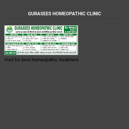
GURASEES HOMEOPATHIC CLINIC
Visit for best homeopathic treatment