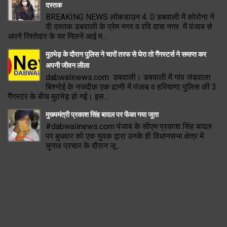
दस्तक
BREAKING NEWS लॉकडाउन 4. 0 डबवाली में कोरोना ने
दी दस्तक डबवाली के प्रेम नगर व रवि दास नगर में पंजाब से
अपने रिश्तेदार के घर मिलने आई म...
मुठभेड़ के दौरान पुलिस ने चारों तरफ से घेरा तो गैंगस्टर्स ने समाप्त कर
अपनी जीवन लीला
dabwalinews.com डबवाली। डबवाली में गांव जंडवाला
बिश्नोई के नजदीक एक ढाणी में पंजाब व हरियाणा पुलिस की 3
गैंगस्टर के बीच मुठभेड़ हो गई। इस...
मुख्यमंत्री प्रकाश सिंह बादल पर फेंका गया जूता
#dabwalinews.com पंजाब के सीएम प्रकाश सिंह बादल
पर बुधवार को एक युवक द्वारा उनके ही विधानसभा क्षेत्र में
चुनाव प्रचार के दौरान जू...