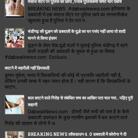
मसाज सेंटर पर पुलिस का छापा ,पंजाब पुलिसकर्मी समेत चार दबोचे
BREAKING NEWS #dabwalinews.com हरियाणा के
डबवाली में एक मसाज सेंटर पर पुलिस छापे का सनसनीखेज
खुलासा हुआ है.पुलिस ने देर रात म...
चंडीगढ़ की दुल्हन को डबवाली के दुल्हे का घर पसंद नहीं आया तो शादी
मानने से किया इंकार
दुल्हन के तेवर देख दुल्हे वालों ने बुलाई पुलिस चंडीगढ़ में रहने
वाली लडक़ी की डबवाली के युवक से हुआ था विवाह
#dabwalinews.com Exclusiv...
काटने में जहरीली नहीं छिपकली
कुमार मुकेश, भारत में छिपकलियों की कोई भी प्रजाति जहरीली नहीं है,
लेकिन उनकी त्वचा में जहर जरूर होता है। यही कारण है कि छिपकलियों के
काटन...
बाल काटने वाले गिरोह से संबंधित सच का आखिर पता चल गया.. पढ़िए पूरी
कहानी
DabwaliNews.com दोस्तों जैसे सभी को पता है के कैसे
डबवाली उपमंडल के कुछ ग्रामीण इलाकों में बल काटने वाले
गिरोह की दहशत से लोगो में अ...
BREAKING NEWS लॉकडाउन 4. 0 डबवाली में कोरोना ने दी