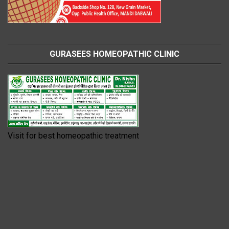
GURASEES HOMEOPATHIC CLINIC
Visit for best homeopathic treatment