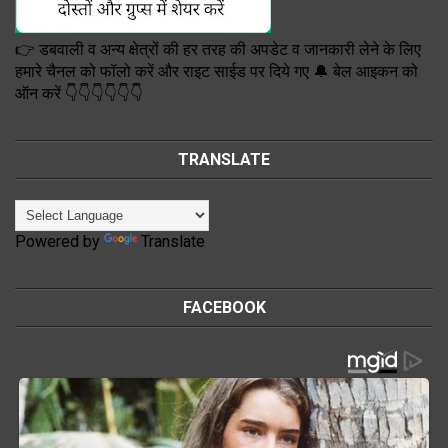
👉 डबवाली व अन्य क्षेत्रों की हर तरह की अपडेट व जानकारी लेने के लिए
हमारे चैनल को फॉलो करें और राइट साईड पर दिये गए 🔔 बेल आइकन को
ऑन करें 👇👇👇👇👇👇
TRANSLATE
Powered by
Translate
FACEBOOK