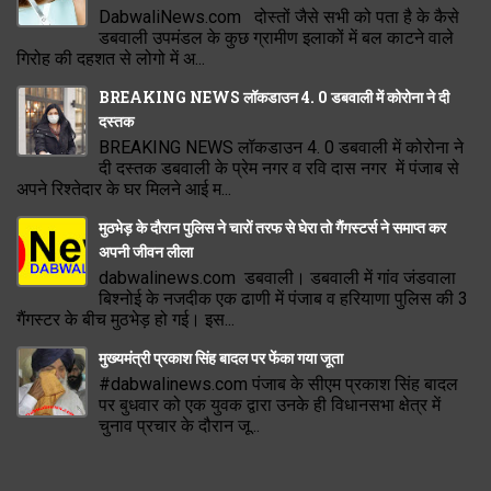
DabwaliNews.com दोस्तों जैसे सभी को पता है के कैसे
डबवाली उपमंडल के कुछ ग्रामीण इलाकों में बल काटने वाले
गिरोह की दहशत से लोगो में अ...
BREAKING NEWS लॉकडाउन 4. 0 डबवाली में कोरोना ने दी
दस्तक
BREAKING NEWS लॉकडाउन 4. 0 डबवाली में कोरोना ने
दी दस्तक डबवाली के प्रेम नगर व रवि दास नगर में पंजाब से
अपने रिश्तेदार के घर मिलने आई म...
मुठभेड़ के दौरान पुलिस ने चारों तरफ से घेरा तो गैंगस्टर्स ने समाप्त कर
अपनी जीवन लीला
dabwalinews.com डबवाली। डबवाली में गांव जंडवाला
बिश्नोई के नजदीक एक ढाणी में पंजाब व हरियाणा पुलिस की 3
गैंगस्टर के बीच मुठभेड़ हो गई। इस...
मुख्यमंत्री प्रकाश सिंह बादल पर फेंका गया जूता
#dabwalinews.com पंजाब के सीएम प्रकाश सिंह बादल
पर बुधवार को एक युवक द्वारा उनके ही विधानसभा क्षेत्र में
चुनाव प्रचार के दौरान जू...