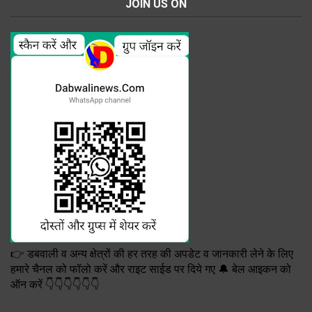
JOIN US ON
👉 डबवाली व अन्य क्षेत्रों की हर तरह की अपडेट व जानकारी लेने के लिए
हमारे चैनल को फॉलो करें और राइट साईड पर दिये गए 🔔 बेल आइकन को
ऑन करें 👇👇👇👇👇👇