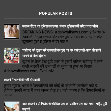
POPULAR POSTS
मसाज सेंटर पर पुलिस का छापा ,पंजाब पुलिसकर्मी समेत चार दबोचे
BREAKING NEWS #dabwalinews.com हरियाणा के
डबवाली में एक मसाज सेंटर पर पुलिस छापे का सनसनीखेज
खुलासा हुआ है.पुलिस ने देर रात म...
चंडीगढ़ की दुल्हन को डबवाली के दुल्हे का घर पसंद नहीं आया तो शादी
मानने से किया इंकार
दुल्हन के तेवर देख दुल्हे वालों ने बुलाई पुलिस चंडीगढ़ में रहने
वाली लडक़ी की डबवाली के युवक से हुआ था विवाह
#dabwalinews.com Exclusiv...
काटने में जहरीली नहीं छिपकली
कुमार मुकेश, भारत में छिपकलियों की कोई भी प्रजाति जहरीली नहीं है,
लेकिन उनकी त्वचा में जहर जरूर होता है। यही कारण है कि छिपकलियों के
काटन...
बाल काटने वाले गिरोह से संबंधित सच का आखिर पता चल गया.. पढ़िए पूरी
कहानी