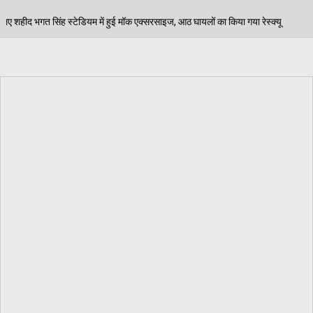
मॉक एक्सरसाइज, आठ घायलों का किया गया रेस्क्यू
पेड़ जन्म 
06/08/2026