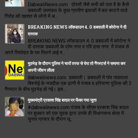
DabwaliNews.com दोस्तों जैसे सभी को पता है के कैसे
डबवाली उपमंडल के कुछ ग्रामीण इलाकों में बल काटने वाले
गिरोह की दहशत से लोगो में अ...
BREAKING NEWS लॉकडाउन 4. 0 डबवाली में कोरोना ने दी
दस्तक
BREAKING NEWS लॉकडाउन 4. 0 डबवाली में कोरोना ने
दी दस्तक डबवाली के प्रेम नगर व रवि दास नगर में पंजाब से
अपने रिश्तेदार के घर मिलने आई म...
मुठभेड़ के दौरान पुलिस ने चारों तरफ से घेरा तो गैंगस्टर्स ने समाप्त कर
अपनी जीवन लीला
dabwalinews.com डबवाली। डबवाली में गांव जंडवाला
बिश्नोई के नजदीक एक ढाणी में पंजाब व हरियाणा पुलिस की 3
गैंगस्टर के बीच मुठभेड़ हो गई। इस...
मुख्यमंत्री प्रकाश सिंह बादल पर फेंका गया जूता
#dabwalinews.com पंजाब के सीएम प्रकाश सिंह बादल
पर बुधवार को एक युवक द्वारा उनके ही विधानसभा क्षेत्र में
चुनाव प्रचार के दौरान जू...