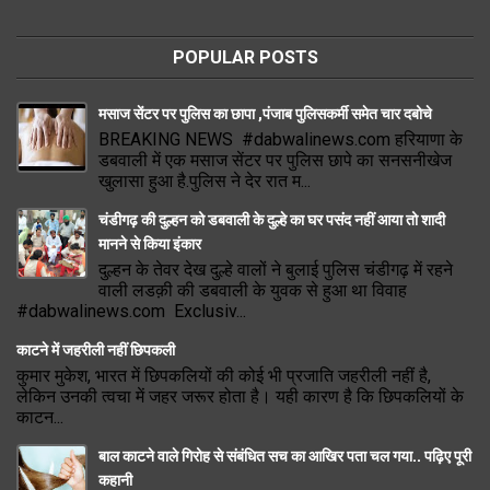
POPULAR POSTS
मसाज सेंटर पर पुलिस का छापा ,पंजाब पुलिसकर्मी समेत चार दबोचे
BREAKING NEWS #dabwalinews.com हरियाणा के
डबवाली में एक मसाज सेंटर पर पुलिस छापे का सनसनीखेज
खुलासा हुआ है.पुलिस ने देर रात म...
चंडीगढ़ की दुल्हन को डबवाली के दुल्हे का घर पसंद नहीं आया तो शादी
मानने से किया इंकार
दुल्हन के तेवर देख दुल्हे वालों ने बुलाई पुलिस चंडीगढ़ में रहने
वाली लडक़ी की डबवाली के युवक से हुआ था विवाह
#dabwalinews.com Exclusiv...
काटने में जहरीली नहीं छिपकली
कुमार मुकेश, भारत में छिपकलियों की कोई भी प्रजाति जहरीली नहीं है,
लेकिन उनकी त्वचा में जहर जरूर होता है। यही कारण है कि छिपकलियों के
काटन...
बाल काटने वाले गिरोह से संबंधित सच का आखिर पता चल गया.. पढ़िए पूरी
कहानी