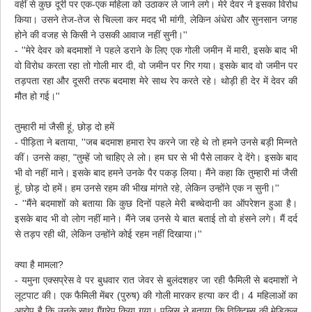
वहीं से कुछ दूरी पर एक-एक महिला को उठाकर ले जाने लगे। मेरे देवर ने इसका विरोध
किया। उसने तेज-तेज से चिल्ला कर मदद भी मांगी, लेकिन अंधेरा और सुनसान जगह
होने की वजह से किसी ने उसकी आवाज नहीं सुनी।''
- ''मेरे देवर को बदमाशों ने पहले डराने के लिए एक गोली जमीन में मारी, इसके बाद भी
वो विरोध करता रहा तो गोली मार दी, वो जमीन पर गिर गया। इसके बाद वो जमीन पर
तड़पता रहा और दूसरी तरफ बदमाश मेरे साथ रेप करते रहे। थोड़ी ही देर में देवर की
मौत हो गई।''
तुम्हारी मां जैसी हूं, छोड़ दो हमें
- पीड़िता ने बताया, ''जब बदमाश हमारा रेप करने जा रहे थे तो हमने उनसे बड़ी मिन्नते
कीं। उनसे कहा, "तुम्हें जो चाहिए ले लो। हम घर से भी पैसे लाकर दे देंगे। इसके बाद
भी वो नहीं माने। इसके बाद हमने उनके पैर पकड़ लिया। मैंने कहा कि तुम्हारी मां जैसी
हूं, छोड़ दो हमें। हम उनसे रहम की भीख मांगते रहे, लेकिन उन्होंने एक न सुनी।''
- ''मैंने बदमाशों काे बताया कि कुछ दिनों पहले मेरी बच्चेदानी का ऑपरेशन हुआ है।
इसके बाद भी वो लोग नहीं माने। मैंने जब उनसे ये बात बताई तो वो हंसने लगे। मैं दर्द
से तड़प रही थी, लेकिन उन्होंने कोई रहम नहीं दिखाया।''
क्या है मामला?
- यमुना एक्सप्रेस वे पर बुधवार रात जेवर से बुलंदशहर जा रही फैमिली से बदमाशों ने
लूटपाट की। एक फैमिली मेंबर (पुरुष) की गोली मारकर हत्या कर दी। 4 महिलाओं का
आरोप है कि उनके साथ गैंगरेप किया गया। पुलिस ने बताया कि विक्टिम्स की मेडिकल