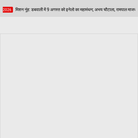
ं 9 अगस्त को इनेलो का महामंथन; अभय चौटाला, रामपाल माजरा और आदित्य देवीलाल भरेंगे हुंकार