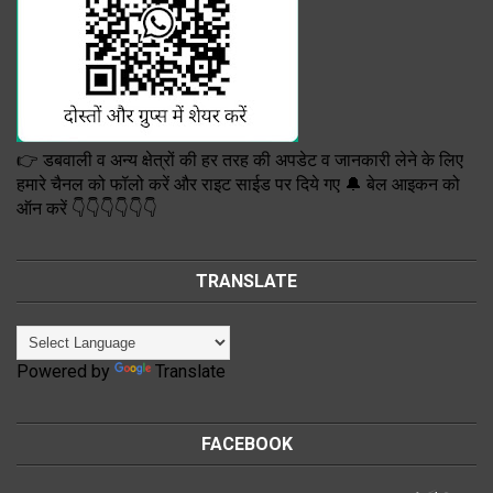
👉 डबवाली व अन्य क्षेत्रों की हर तरह की अपडेट व जानकारी लेने के लिए
हमारे चैनल को फॉलो करें और राइट साईड पर दिये गए 🔔 बेल आइकन को
ऑन करें 👇👇👇👇👇👇
TRANSLATE
Powered by
Translate
FACEBOOK