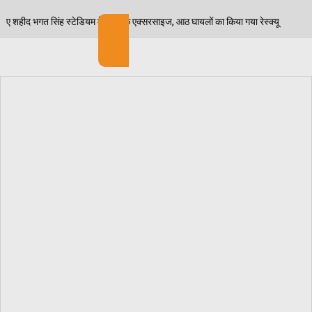
मॉक एक्सरसाइज, आठ घायलों का किया गया रेस्क्यू
पेड़ जन्म 
06/08/2026