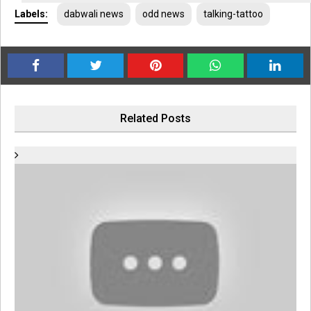
Labels:
dabwali news
odd news
talking-tattoo
Related Posts