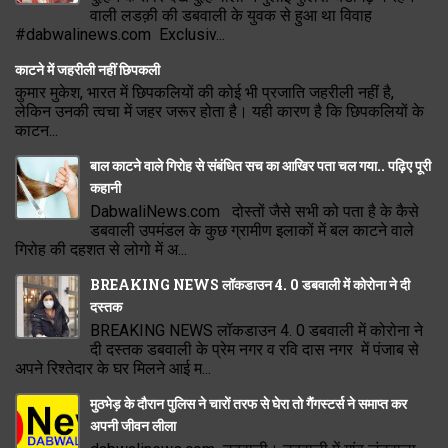
वाली लडक़ी की डबवाली के युवक से हुआ था विवाह
#dabwalinews.com Exclusiv...
काटने में जहरीली नहीं छिपकली
कुमार मुकेश, भारत में छिपकलियों की कोई भी प्रजाति जहरीली नहीं है,
लेकिन उनकी त्वचा में जहर जरूर होता है। यही कारण है कि छिपकलियों के
काटन...
बाल काटने वाले गिरोह से संबंधित सच का आखिर पता चल गया.. पढ़िए पूरी
कहानी
DabwaliNews.com दोस्तों जैसे सभी को पता है के कैसे
डबवाली उपमंडल के कुछ ग्रामीण इलाकों में बल काटने वाले
गिरोह की दहशत से लोगो में अ...
BREAKING NEWS लॉकडाउन 4. 0 डबवाली में कोरोना ने दी
दस्तक
BREAKING NEWS लॉकडाउन 4. 0 डबवाली में कोरोना ने
दी दस्तक डबवाली के प्रेम नगर व रवि दास नगर में पंजाब से
अपने रिश्तेदार के घर मिलने आई म...
मुठभेड़ के दौरान पुलिस ने चारों तरफ से घेरा तो गैंगस्टर्स ने समाप्त कर
अपनी जीवन लीला