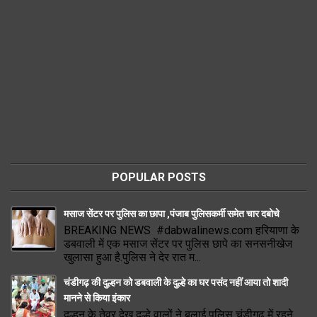
POPULAR POSTS
मसाज सेंटर पर पुलिस का छापा ,पंजाब पुलिसकर्मी समेत चार दबोचे
BREAKING NEWS #dabwalinews.com हरियाणा के
डबवाली में एक मसाज सेंटर पर पुलिस छापे का सनसनीखेज
खुलासा हुआ है.पुलिस ने देर रात म...
चंडीगढ़ की दुल्हन को डबवाली के दुल्हे का घर पसंद नहीं आया तो शादी
मानने से किया इंकार
दुल्हन के तेवर देख दुल्हे वालों ने बुलाई पुलिस चंडीगढ़ में रहने