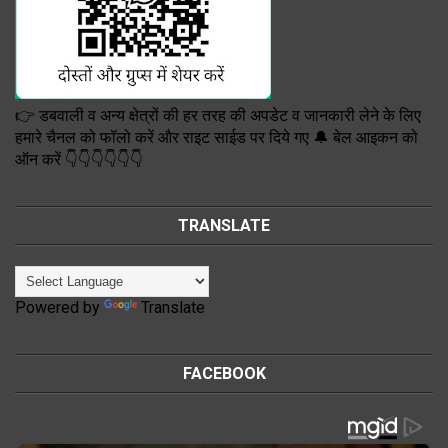
👉 डबवाली व अन्य क्षेत्रों की हर तरह की अपडेट व जानकारी लेने के लिए
हमारे चैनल को फॉलो करें और राइट साईड पर दिये गए 🔔 बेल आइकन को
ऑन करें 👇👇👇👇👇👇
TRANSLATE
Powered by
Translate
FACEBOOK