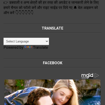
👉 डबवाली व अन्य क्षेत्रों की हर तरह की अपडेट व जानकारी लेने के लिए
हमारे चैनल को फॉलो करें और राइट साईड पर दिये गए 🔔 बेल आइकन को
ऑन करें 👇👇👇👇👇👇
TRANSLATE
Powered by
Translate
FACEBOOK