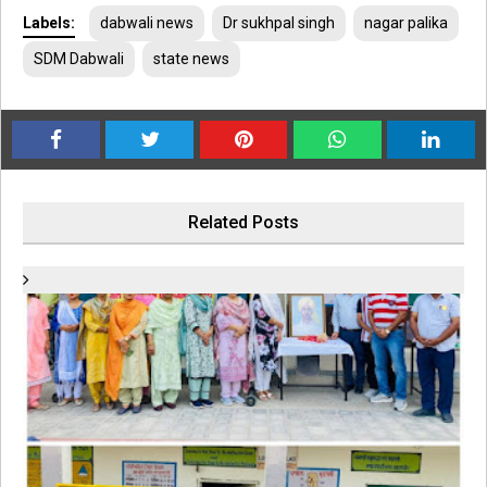
Labels:
dabwali news
Dr sukhpal singh
nagar palika
SDM Dabwali
state news
Related Posts