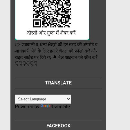
👉 डबवाली व अन्य क्षेत्रों की हर तरह की अपडेट व
जानकारी लेने के लिए हमारे चैनल को फॉलो करें और
राइट साईड पर दिये गए 🔔 बेल आइकन को ऑन करें
👇👇👇👇👇👇
TRANSLATE
Powered by
Translate
FACEBOOK