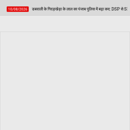
िदड़खेड़ा के लाल का पंजाब पुलिस में बढ़ा कद: DSP से SP प्रमोट हुए बूटा सिंह गिल, पटियाला म