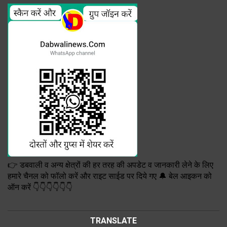
👉 डबवाली व अन्य क्षेत्रों की हर तरह की अपडेट व जानकारी लेने के लिए
हमारे चैनल को फॉलो करें और राइट साईड पर दिये गए 🔔 बेल आइकन को
ऑन करें 👇👇👇👇👇👇
TRANSLATE