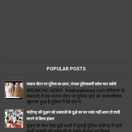
POPULAR POSTS
मसाज सेंटर पर पुलिस का छापा ,पंजाब पुलिसकर्मी समेत चार दबोचे
BREAKING NEWS #dabwalinews.com हरियाणा के
डबवाली में एक मसाज सेंटर पर पुलिस छापे का सनसनीखेज
खुलासा हुआ है.पुलिस ने देर रात म...
चंडीगढ़ की दुल्हन को डबवाली के दुल्हे का घर पसंद नहीं आया तो शादी
मानने से किया इंकार
दुल्हन के तेवर देख दुल्हे वालों ने बुलाई पुलिस चंडीगढ़ में रहने
वाली लडक़ी की डबवाली के युवक से हुआ था विवाह