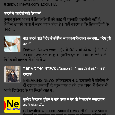
#dabwalinews.com Exclusiv...
काटने में जहरीली नहीं छिपकली
कुमार मुकेश, भारत में छिपकलियों की कोई भी प्रजाति जहरीली नहीं है,
लेकिन उनकी त्वचा में जहर जरूर होता है। यही कारण है कि छिपकलियों के
काटन...
बाल काटने वाले गिरोह से संबंधित सच का आखिर पता चल गया.. पढ़िए पूरी
कहानी
DabwaliNews.com दोस्तों जैसे सभी को पता है के कैसे
डबवाली उपमंडल के कुछ ग्रामीण इलाकों में बल काटने वाले
गिरोह की दहशत से लोगो में अ...
BREAKING NEWS लॉकडाउन 4. 0 डबवाली में कोरोना ने दी
दस्तक
BREAKING NEWS लॉकडाउन 4. 0 डबवाली में कोरोना ने
दी दस्तक डबवाली के प्रेम नगर व रवि दास नगर में पंजाब से
अपने रिश्तेदार के घर मिलने आई म...
मुठभेड़ के दौरान पुलिस ने चारों तरफ से घेरा तो गैंगस्टर्स ने समाप्त कर
अपनी जीवन लीला
dabwalinews.com डबवाली। डबवाली में गांव जंडवाला