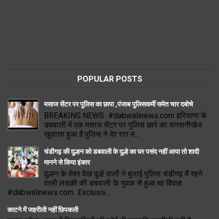
POPULAR POSTS
मसाज सेंटर पर पुलिस का छापा ,पंजाब पुलिसकर्मी समेत चार दबोचे
BREAKING NEWS #dabwalinews.com हरियाणा के
डबवाली में एक मसाज सेंटर पर पुलिस छापे का सनसनीखेज
खुलासा हुआ है.पुलिस ने देर रात म...
चंडीगढ़ की दुल्हन को डबवाली के दुल्हे का घर पसंद नहीं आया तो शादी
मानने से किया इंकार
दुल्हन के तेवर देख दुल्हे वालों ने बुलाई पुलिस चंडीगढ़ में रहने
वाली लडक़ी की डबवाली के युवक से हुआ था विवाह
#dabwalinews.com Exclusiv...
काटने में जहरीली नहीं छिपकली