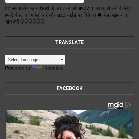
👉 डबवाली व अन्य क्षेत्रों की हर तरह की अपडेट व जानकारी लेने के लिए
हमारे चैनल को फॉलो करें और राइट साईड पर दिये गए 🔔 बेल आइकन को
ऑन करें 👇👇👇👇👇👇
TRANSLATE
Powered by
Translate
FACEBOOK