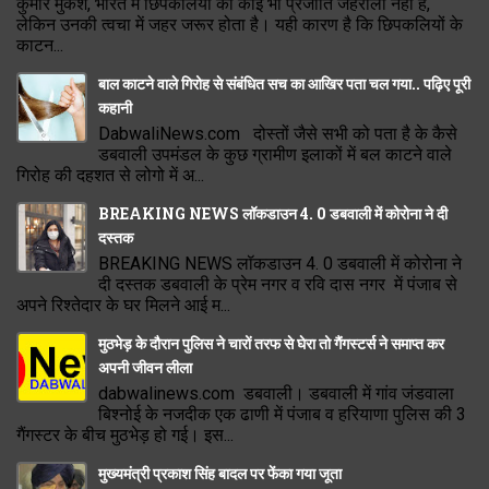
कुमार मुकेश, भारत में छिपकलियों की कोई भी प्रजाति जहरीली नहीं है,
लेकिन उनकी त्वचा में जहर जरूर होता है। यही कारण है कि छिपकलियों के
काटन...
बाल काटने वाले गिरोह से संबंधित सच का आखिर पता चल गया.. पढ़िए पूरी
कहानी
DabwaliNews.com दोस्तों जैसे सभी को पता है के कैसे
डबवाली उपमंडल के कुछ ग्रामीण इलाकों में बल काटने वाले
गिरोह की दहशत से लोगो में अ...
BREAKING NEWS लॉकडाउन 4. 0 डबवाली में कोरोना ने दी
दस्तक
BREAKING NEWS लॉकडाउन 4. 0 डबवाली में कोरोना ने
दी दस्तक डबवाली के प्रेम नगर व रवि दास नगर में पंजाब से
अपने रिश्तेदार के घर मिलने आई म...
मुठभेड़ के दौरान पुलिस ने चारों तरफ से घेरा तो गैंगस्टर्स ने समाप्त कर
अपनी जीवन लीला
dabwalinews.com डबवाली। डबवाली में गांव जंडवाला
बिश्नोई के नजदीक एक ढाणी में पंजाब व हरियाणा पुलिस की 3
गैंगस्टर के बीच मुठभेड़ हो गई। इस...
मुख्यमंत्री प्रकाश सिंह बादल पर फेंका गया जूता