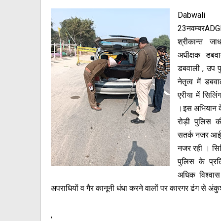
Dabwal
23नवम्बरAD
श्रीकान्त जाध
अधीक्षक डबव
डबवाली , उप प
नेतृत्व में डब
एरीया में सिल
।इस अभियान के
रोड़ी पुलिस 
सतर्क नजर आई त
नजर रही । सिलिं
पुलिस के प्र
अधिक विश्वास
अपराधियों व गैर कानूनी धंधा करने वालों पर कारगर ढंग से अंक
,