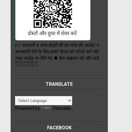
👉 डबवाली व अन्य क्षेत्रों की हर तरह की अपडेट व
जानकारी लेने के लिए हमारे चैनल को फॉलो करें और
राइट साईड पर दिये गए 🔔 बेल आइकन को ऑन करें
👇👇👇👇👇👇
TRANSLATE
Powered by
Translate
FACEBOOK