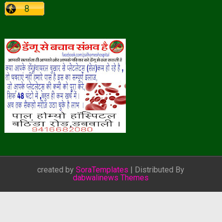
created by
SoraTemplates
| Distributed By
dabwalinews Themes