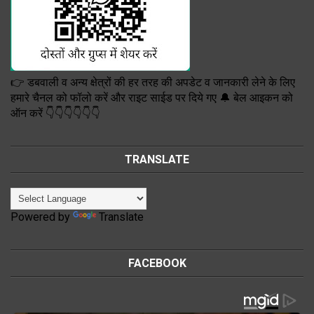
👉 डबवाली व अन्य क्षेत्रों की हर तरह की अपडेट व जानकारी लेने के लिए
हमारे चैनल को फॉलो करें और राइट साईड पर दिये गए 🔔 बेल आइकन को
ऑन करें 👇👇👇👇👇👇
TRANSLATE
Powered by
Translate
FACEBOOK