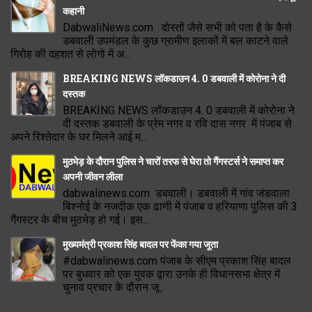
कहानी
DabwaliNews.com दोस्तों जैसे सभी को पता है के कैसे
डबवाली उपमंडल के कुछ ग्रामीण इलाकों में बल काटने वाले
गिरोह की दहशत से लोगो में अ...
BREAKING NEWS लॉकडाउन 4. 0 डबवाली में कोरोना ने दी
दस्तक
BREAKING NEWS लॉकडाउन 4. 0 डबवाली में कोरोना ने
दी दस्तक डबवाली के प्रेम नगर व रवि दास नगर में पंजाब से
अपने रिश्तेदार के घर मिलने आई म...
मुठभेड़ के दौरान पुलिस ने चारों तरफ से घेरा तो गैंगस्टर्स ने समाप्त कर
अपनी जीवन लीला
dabwalinews.com डबवाली। डबवाली में गांव जंडवाला
बिश्नोई के नजदीक एक ढाणी में पंजाब व हरियाणा पुलिस की 3
गैंगस्टर के बीच मुठभेड़ हो गई। इस...
मुख्यमंत्री प्रकाश सिंह बादल पर फेंका गया जूता
#dabwalinews.com पंजाब के सीएम प्रकाश सिंह बादल
पर बुधवार को एक युवक द्वारा उनके ही विधानसभा क्षेत्र में
चुनाव प्रचार के दौरान जू...