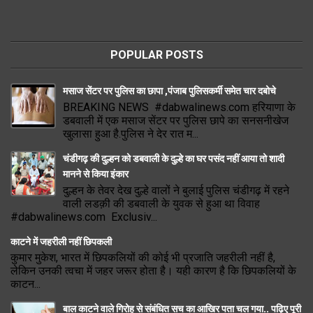
POPULAR POSTS
मसाज सेंटर पर पुलिस का छापा ,पंजाब पुलिसकर्मी समेत चार दबोचे
BREAKING NEWS #dabwalinews.com हरियाणा के
डबवाली में एक मसाज सेंटर पर पुलिस छापे का सनसनीखेज
खुलासा हुआ है.पुलिस ने देर रात म...
चंडीगढ़ की दुल्हन को डबवाली के दुल्हे का घर पसंद नहीं आया तो शादी
मानने से किया इंकार
दुल्हन के तेवर देख दुल्हे वालों ने बुलाई पुलिस चंडीगढ़ में रहने
वाली लडक़ी की डबवाली के युवक से हुआ था विवाह
#dabwalinews.com Exclusiv...
काटने में जहरीली नहीं छिपकली
कुमार मुकेश, भारत में छिपकलियों की कोई भी प्रजाति जहरीली नहीं है,
लेकिन उनकी त्वचा में जहर जरूर होता है। यही कारण है कि छिपकलियों के
काटन...
बाल काटने वाले गिरोह से संबंधित सच का आखिर पता चल गया.. पढ़िए पूरी