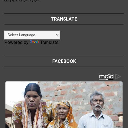
ऑन करें 👇👇👇👇👇👇
TRANSLATE
Powered by
Translate
FACEBOOK