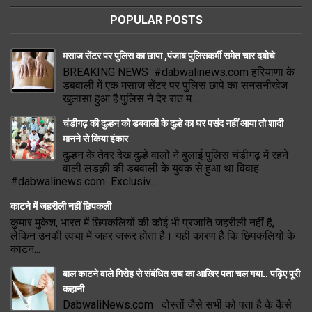
POPULAR POSTS
मसाज सेंटर पर पुलिस का छापा ,पंजाब पुलिसकर्मी समेत चार दबोचे
BREAKING NEWS #dabwalinews.com हरियाणा के
डबवाली में एक मसाज सेंटर पर पुलिस छापे का सनसनीखेज
खुलासा हुआ है.पुलिस ने देर रात म...
चंडीगढ़ की दुल्हन को डबवाली के दुल्हे का घर पसंद नहीं आया तो शादी
मानने से किया इंकार
दुल्हन के तेवर देख दुल्हे वालों ने बुलाई पुलिस चंडीगढ़ में रहने
वाली लडक़ी की डबवाली के युवक से हुआ था विवाह
#dabwalinews.com Exclusiv...
काटने में जहरीली नहीं छिपकली
कुमार मुकेश, भारत में छिपकलियों की कोई भी प्रजाति जहरीली नहीं है,
लेकिन उनकी त्वचा में जहर जरूर होता है। यही कारण है कि छिपकलियों के
काटन...
बाल काटने वाले गिरोह से संबंधित सच का आखिर पता चल गया.. पढ़िए पूरी
कहानी
DabwaliNews.com दोस्तों जैसे सभी को पता है के कैसे