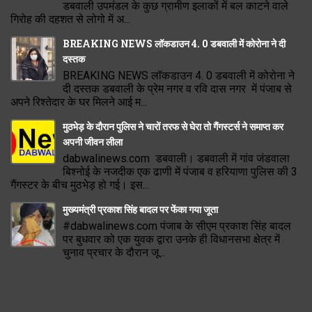
डबवाली उपमंडल के कुछ ग्रामीण इलाकों में बल काटने वाले
गिरोह की दहशत से लोगो में अ...
BREAKING NEWS लॉकडाउन 4. 0 डबवाली में कोरोना ने दी
दस्तक
BREAKING NEWS लॉकडाउन 4. 0 डबवाली में कोरोना ने
दी दस्तक डबवाली के प्रेम नगर व रवि दास नगर में पंजाब से
अपने रिश्तेदार के घर मिलने आई म...
मुठभेड़ के दौरान पुलिस ने चारों तरफ से घेरा तो गैंगस्टर्स ने समाप्त कर
अपनी जीवन लीला
dabwalinews.com डबवाली। डबवाली में गांव जंडवाला
बिश्नोई के नजदीक एक ढाणी में पंजाब व हरियाणा पुलिस की 3
गैंगस्टर के बीच मुठभेड़ हो गई। इस...
मुख्यमंत्री प्रकाश सिंह बादल पर फेंका गया जूता
#dabwalinews.com पंजाब के सीएम प्रकाश सिंह बादल
पर बुधवार को एक युवक द्वारा उनके ही विधानसभा क्षेत्र में
चुनाव प्रचार के दौरान जू...