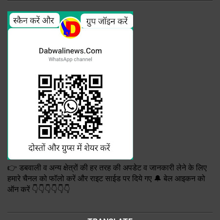
👉 डबवाली व अन्य क्षेत्रों की हर तरह की अपडेट व जानकारी लेने के लिए
हमारे चैनल को फॉलो करें और राइट साईड पर दिये गए 🔔 बेल आइकन को
ऑन करें 👇👇👇👇👇👇