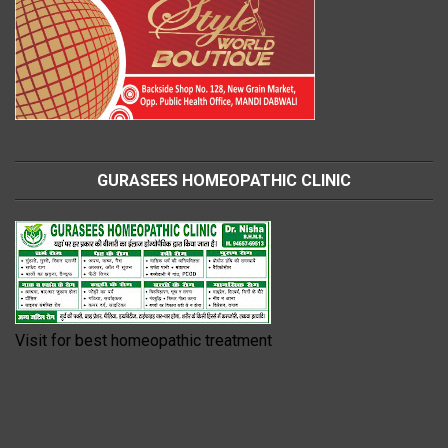
GURASEES HOMEOPATHIC CLINIC
Visit for best homeopathic treatment