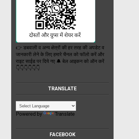
👉 डबवाली व अन्य क्षेत्रों की हर तरह की अपडेट व
जानकारी लेने के लिए हमारे चैनल को फॉलो करें और
राइट साईड पर दिये गए 🔔 बेल आइकन को ऑन करें
👇👇👇👇👇👇
TRANSLATE
Powered by
Translate
FACEBOOK