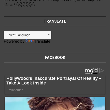
ऑन करें 👇👇👇👇👇👇
TRANSLATE
Powered by
Translate
FACEBOOK