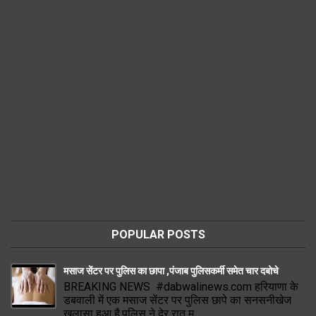
POPULAR POSTS
मसाज सेंटर पर पुलिस का छापा ,पंजाब पुलिसकर्मी समेत चार दबोचे
BREAKING NEWS #dabwalinews.com हरियाणा के
डबवाली में एक मसाज सेंटर पर पुलिस छापे का सनसनीखेज
खुलासा हुआ है.पुलिस ने देर रात म...