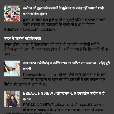
चंडीगढ़ की दुल्हन को डबवाली के दुल्हे का घर पसंद नहीं आया तो शादी
मानने से किया इंकार
दुल्हन के तेवर देख दुल्हे वालों ने बुलाई पुलिस चंडीगढ़ में रहने
वाली लडक़ी की डबवाली के युवक से हुआ था विवाह
#dabwalinews.com Exclusiv...
काटने में जहरीली नहीं छिपकली
कुमार मुकेश, भारत में छिपकलियों की कोई भी प्रजाति जहरीली नहीं है,
लेकिन उनकी त्वचा में जहर जरूर होता है। यही कारण है कि छिपकलियों के
काटन...
बाल काटने वाले गिरोह से संबंधित सच का आखिर पता चल गया.. पढ़िए पूरी
कहानी
DabwaliNews.com दोस्तों जैसे सभी को पता है के कैसे
डबवाली उपमंडल के कुछ ग्रामीण इलाकों में बल काटने वाले
गिरोह की दहशत से लोगो में अ...
BREAKING NEWS लॉकडाउन 4. 0 डबवाली में कोरोना ने दी
दस्तक
BREAKING NEWS लॉकडाउन 4. 0 डबवाली में कोरोना ने
दी दस्तक डबवाली के प्रेम नगर व रवि दास नगर में पंजाब से