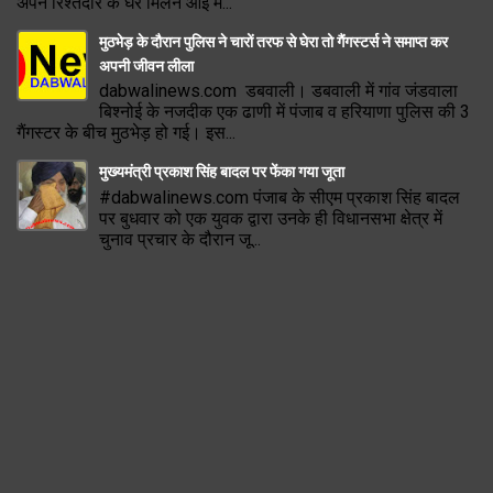
अपने रिश्तेदार के घर मिलने आई म...
मुठभेड़ के दौरान पुलिस ने चारों तरफ से घेरा तो गैंगस्टर्स ने समाप्त कर
अपनी जीवन लीला
dabwalinews.com डबवाली। डबवाली में गांव जंडवाला
बिश्नोई के नजदीक एक ढाणी में पंजाब व हरियाणा पुलिस की 3
गैंगस्टर के बीच मुठभेड़ हो गई। इस...
मुख्यमंत्री प्रकाश सिंह बादल पर फेंका गया जूता
#dabwalinews.com पंजाब के सीएम प्रकाश सिंह बादल
पर बुधवार को एक युवक द्वारा उनके ही विधानसभा क्षेत्र में
चुनाव प्रचार के दौरान जू...