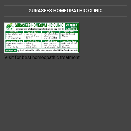
GURASEES HOMEOPATHIC CLINIC
Visit for best homeopathic treatment