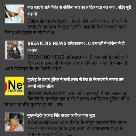
बाल काटने वाले गिरोह से संबंधित सच का आखिर पता चल गया.. पढ़िए पूरी
कहानी
DabwaliNews.com दोस्तों जैसे सभी को पता है के कैसे
डबवाली उपमंडल के कुछ ग्रामीण इलाकों में बल काटने वाले
गिरोह की दहशत से लोगो में अ...
BREAKING NEWS लॉकडाउन 4. 0 डबवाली में कोरोना ने दी
दस्तक
BREAKING NEWS लॉकडाउन 4. 0 डबवाली में कोरोना ने
दी दस्तक डबवाली के प्रेम नगर व रवि दास नगर में पंजाब से
अपने रिश्तेदार के घर मिलने आई म...
मुठभेड़ के दौरान पुलिस ने चारों तरफ से घेरा तो गैंगस्टर्स ने समाप्त कर
अपनी जीवन लीला
dabwalinews.com डबवाली। डबवाली में गांव जंडवाला
बिश्नोई के नजदीक एक ढाणी में पंजाब व हरियाणा पुलिस की 3
गैंगस्टर के बीच मुठभेड़ हो गई। इस...
मुख्यमंत्री प्रकाश सिंह बादल पर फेंका गया जूता
#dabwalinews.com पंजाब के सीएम प्रकाश सिंह बादल
पर बुधवार को एक युवक द्वारा उनके ही विधानसभा क्षेत्र में
चुनाव प्रचार के दौरान जू...