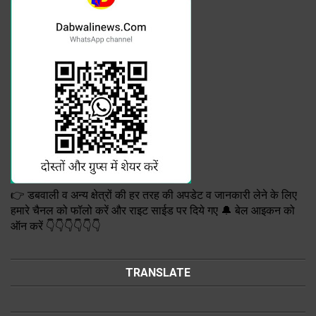
👉 डबवाली व अन्य क्षेत्रों की हर तरह की अपडेट व जानकारी लेने के लिए
हमारे चैनल को फॉलो करें और राइट साईड पर दिये गए 🔔 बेल आइकन को
ऑन करें 👇👇👇👇👇👇
TRANSLATE