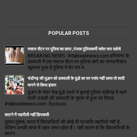
POPULAR POSTS
मसाज सेंटर पर पुलिस का छापा ,पंजाब पुलिसकर्मी समेत चार दबोचे
BREAKING NEWS #dabwalinews.com हरियाणा के
डबवाली में एक मसाज सेंटर पर पुलिस छापे का सनसनीखेज
खुलासा हुआ है.पुलिस ने देर रात म...
चंडीगढ़ की दुल्हन को डबवाली के दुल्हे का घर पसंद नहीं आया तो शादी
मानने से किया इंकार
दुल्हन के तेवर देख दुल्हे वालों ने बुलाई पुलिस चंडीगढ़ में रहने
वाली लडक़ी की डबवाली के युवक से हुआ था विवाह
#dabwalinews.com Exclusiv...
काटने में जहरीली नहीं छिपकली
कुमार मुकेश, भारत में छिपकलियों की कोई भी प्रजाति जहरीली नहीं है,
लेकिन उनकी त्वचा में जहर जरूर होता है। यही कारण है कि छिपकलियों के
काटन...