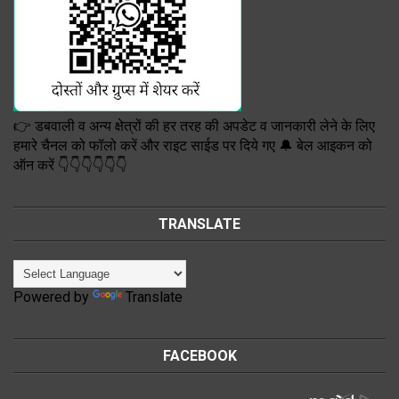
👉 डबवाली व अन्य क्षेत्रों की हर तरह की अपडेट व जानकारी लेने के लिए
हमारे चैनल को फॉलो करें और राइट साईड पर दिये गए 🔔 बेल आइकन को
ऑन करें 👇👇👇👇👇👇
TRANSLATE
Powered by
Translate
FACEBOOK