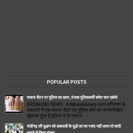
POPULAR POSTS
मसाज सेंटर पर पुलिस का छापा ,पंजाब पुलिसकर्मी समेत चार दबोचे
BREAKING NEWS #dabwalinews.com हरियाणा के
डबवाली में एक मसाज सेंटर पर पुलिस छापे का सनसनीखेज
खुलासा हुआ है.पुलिस ने देर रात म...
चंडीगढ़ की दुल्हन को डबवाली के दुल्हे का घर पसंद नहीं आया तो शादी
मानने से किया इंकार