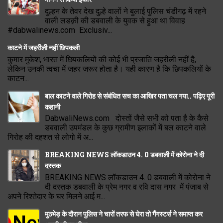
दुल्हन के तेवर देख दुल्हे वालों ने बुलाई पुलिस चंडीगढ़ में रहने
वाली लडक़ी की डबवाली के युवक से हुआ था विवाह
#dabwalinews.com Exclusiv...
काटने में जहरीली नहीं छिपकली
कुमार मुकेश, भारत में छिपकलियों की कोई भी प्रजाति जहरीली नहीं है,
लेकिन उनकी त्वचा में जहर जरूर होता है। यही कारण है कि छिपकलियों के
काटन...
बाल काटने वाले गिरोह से संबंधित सच का आखिर पता चल गया.. पढ़िए पूरी
कहानी
DabwaliNews.com दोस्तों जैसे सभी को पता है के कैसे
डबवाली उपमंडल के कुछ ग्रामीण इलाकों में बल काटने वाले
गिरोह की दहशत से लोगो में अ...
BREAKING NEWS लॉकडाउन 4. 0 डबवाली में कोरोना ने दी
दस्तक
BREAKING NEWS लॉकडाउन 4. 0 डबवाली में कोरोना ने
दी दस्तक डबवाली के प्रेम नगर व रवि दास नगर में पंजाब से
अपने रिश्तेदार के घर मिलने आई म...
मुठभेड़ के दौरान पुलिस ने चारों तरफ से घेरा तो गैंगस्टर्स ने समाप्त कर