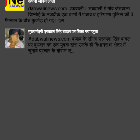
अपनी जीवन लीला
dabwalinews.com डबवाली। डबवाली में गांव जंडवाला
बिश्नोई के नजदीक एक ढाणी में पंजाब व हरियाणा पुलिस की 3
गैंगस्टर के बीच मुठभेड़ हो गई। इस...
मुख्यमंत्री प्रकाश सिंह बादल पर फेंका गया जूता
#dabwalinews.com पंजाब के सीएम प्रकाश सिंह बादल
पर बुधवार को एक युवक द्वारा उनके ही विधानसभा क्षेत्र में
चुनाव प्रचार के दौरान जू...