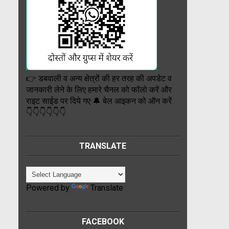
👉 डबवाली व अन्य क्षेत्रों की हर तरह की अपडेट व
जानकारी लेने के लिए हमारे चैनल को फॉलो करें और
राइट साईड पर दिये गए 🔔 बेल आइकन को ऑन करें
👇👇👇👇👇👇
TRANSLATE
Powered by
Translate
FACEBOOK