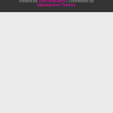
created by
SoraTemplates
| Distributed By
dabwalinews Themes