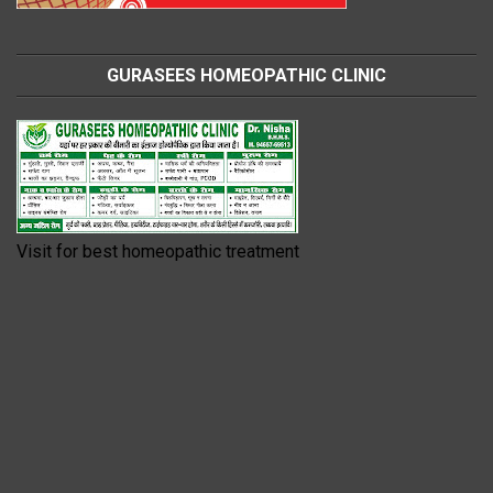
GURASEES HOMEOPATHIC CLINIC
Visit for best homeopathic treatment