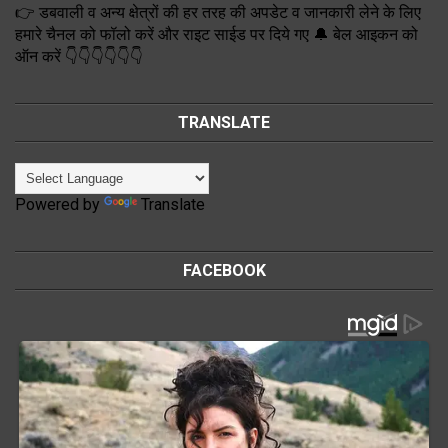
👉 डबवाली व अन्य क्षेत्रों की हर तरह की अपडेट व जानकारी लेने के लिए
हमारे चैनल को फॉलो करें और राइट साईड पर दिये गए 🔔 बेल आइकन को
ऑन करें 👇👇👇👇👇👇
TRANSLATE
Powered by
Translate
FACEBOOK