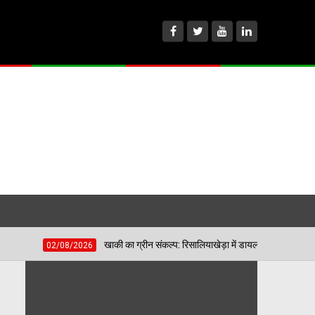
खाकी का ग्रीन संकल्प: रिसालियाखेड़ा में डायल-112 की टीम ने रोपे पौधे, लिया देखर
/2026