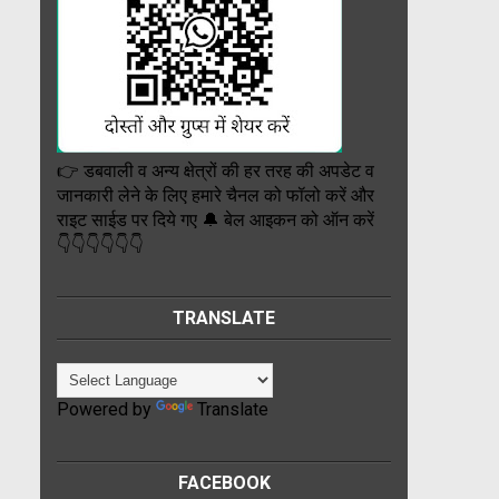
👉 डबवाली व अन्य क्षेत्रों की हर तरह की अपडेट व
जानकारी लेने के लिए हमारे चैनल को फॉलो करें और
राइट साईड पर दिये गए 🔔 बेल आइकन को ऑन करें
👇👇👇👇👇👇
TRANSLATE
Powered by
Translate
FACEBOOK