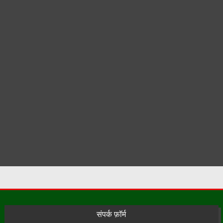
संपर्क फ़ॉर्म