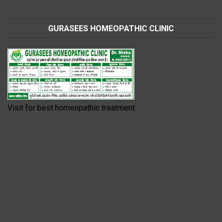
GURASEES HOMEOPATHIC CLINIC
Visit for best homeopathic treatment