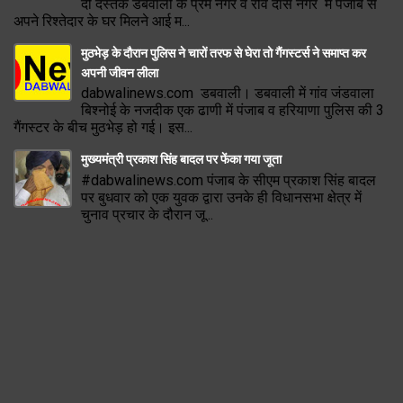
दी दस्तक डबवाली के प्रेम नगर व रवि दास नगर में पंजाब से
अपने रिश्तेदार के घर मिलने आई म...
मुठभेड़ के दौरान पुलिस ने चारों तरफ से घेरा तो गैंगस्टर्स ने समाप्त कर
अपनी जीवन लीला
dabwalinews.com डबवाली। डबवाली में गांव जंडवाला
बिश्नोई के नजदीक एक ढाणी में पंजाब व हरियाणा पुलिस की 3
गैंगस्टर के बीच मुठभेड़ हो गई। इस...
मुख्यमंत्री प्रकाश सिंह बादल पर फेंका गया जूता
#dabwalinews.com पंजाब के सीएम प्रकाश सिंह बादल
पर बुधवार को एक युवक द्वारा उनके ही विधानसभा क्षेत्र में
चुनाव प्रचार के दौरान जू...