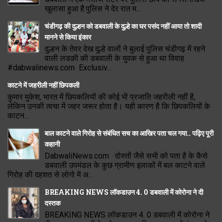
खुलासा हुआ है.पुलिस ने देर रात म...
चंडीगढ़ की दुल्हन को डबवाली के दुल्हे का घर पसंद नहीं आया तो शादी
मानने से किया इंकार
दुल्हन के तेवर देख दुल्हे वालों ने बुलाई पुलिस चंडीगढ़ में रहने
वाली लडक़ी की डबवाली के युवक से हुआ था विवाह
#dabwalinews.com Exclusiv...
काटने में जहरीली नहीं छिपकली
कुमार मुकेश, भारत में छिपकलियों की कोई भी प्रजाति जहरीली नहीं है,
लेकिन उनकी त्वचा में जहर जरूर होता है। यही कारण है कि छिपकलियों के
काटन...
बाल काटने वाले गिरोह से संबंधित सच का आखिर पता चल गया.. पढ़िए पूरी
कहानी
DabwaliNews.com दोस्तों जैसे सभी को पता है के कैसे
डबवाली उपमंडल के कुछ ग्रामीण इलाकों में बल काटने वाले
गिरोह की दहशत से लोगो में अ...
BREAKING NEWS लॉकडाउन 4. 0 डबवाली में कोरोना ने दी
दस्तक
BREAKING NEWS लॉकडाउन 4. 0 डबवाली में कोरोना ने