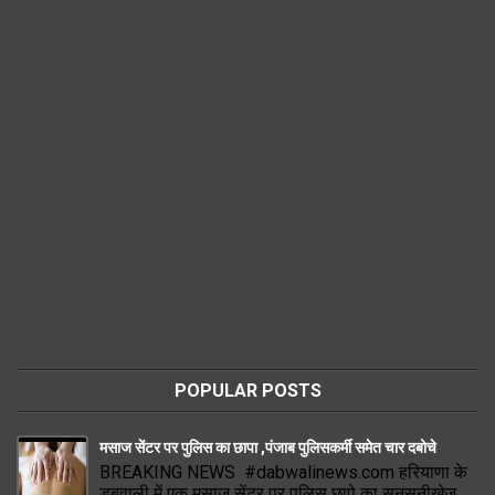
POPULAR POSTS
मसाज सेंटर पर पुलिस का छापा ,पंजाब पुलिसकर्मी समेत चार दबोचे
BREAKING NEWS #dabwalinews.com हरियाणा के
डबवाली में एक मसाज सेंटर पर पुलिस छापे का सनसनीखेज