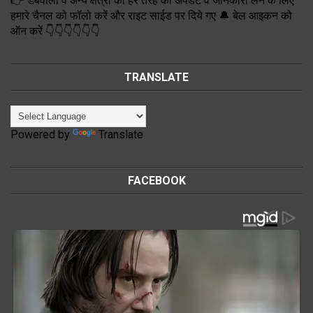
👉 डबवाली व अन्य क्षेत्रों की हर तरह की अपडेट व जानकारी लेने के लिए
हमारे चैनल को फॉलो करें और राइट साईड पर दिये गए 🔔 बेल आइकन को
ऑन करें 👇👇👇👇👇👇
TRANSLATE
Powered by
Translate
FACEBOOK