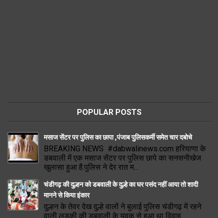
POPULAR POSTS
मसाज सेंटर पर पुलिस का छापा ,पंजाब पुलिसकर्मी समेत चार दबोचे
BREAKING NEWS #dabwalinews.com हरियाणा के
डबवाली में एक मसाज सेंटर पर पुलिस छापे का सनसनीखेज
खुलासा हुआ है.पुलिस ने देर रात म...
चंडीगढ़ की दुल्हन को डबवाली के दुल्हे का घर पसंद नहीं आया तो शादी
मानने से किया इंकार
दुल्हन के तेवर देख दुल्हे वालों ने बुलाई पुलिस चंडीगढ़ में रहने
वाली लडक़ी की डबवाली के युवक से हुआ था विवाह