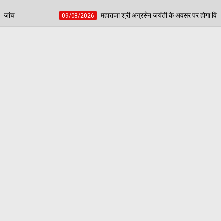
महाराजा श्री अग्रसेन जयंती के अवसर पर होगा विशाल जागरण - संस्था के नए सदस्यों में आक
026