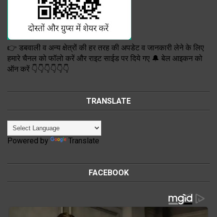
👉 डबवाली व अन्य क्षेत्रों की हर तरह की अपडेट व जानकारी लेने के लिए
हमारे चैनल को फॉलो करें और राइट साईड पर दिये गए 🔔 बेल आइकन को
ऑन करें 👇👇👇👇👇👇
TRANSLATE
Powered by
Translate
FACEBOOK