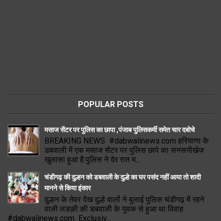
POPULAR POSTS
मसाज सेंटर पर पुलिस का छापा ,पंजाब पुलिसकर्मी समेत चार दबोचे
BREAKING NEWS #dabwalinews.com हरियाणा के
डबवाली में एक मसाज सेंटर पर पुलिस छापे का सनसनीखेज
खुलासा हुआ है.पुलिस ने देर रात म...
चंडीगढ़ की दुल्हन को डबवाली के दुल्हे का घर पसंद नहीं आया तो शादी
मानने से किया इंकार
दुल्हन के तेवर देख दुल्हे वालों ने बुलाई पुलिस चंडीगढ़ में रहने
वाली लडक़ी की डबवाली के युवक से हुआ था विवाह
#dabwalinews.com Exclusiv...