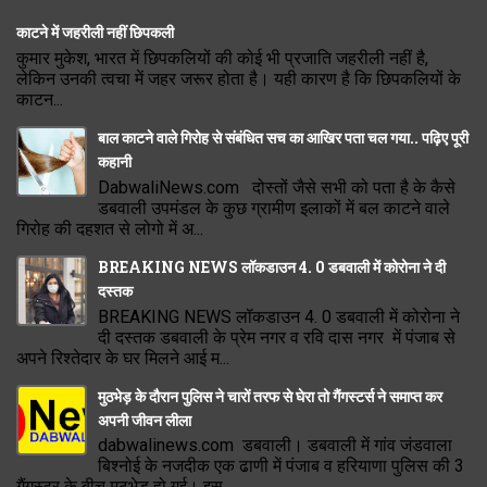
काटने में जहरीली नहीं छिपकली
कुमार मुकेश, भारत में छिपकलियों की कोई भी प्रजाति जहरीली नहीं है,
लेकिन उनकी त्वचा में जहर जरूर होता है। यही कारण है कि छिपकलियों के
काटन...
बाल काटने वाले गिरोह से संबंधित सच का आखिर पता चल गया.. पढ़िए पूरी
कहानी
DabwaliNews.com दोस्तों जैसे सभी को पता है के कैसे
डबवाली उपमंडल के कुछ ग्रामीण इलाकों में बल काटने वाले
गिरोह की दहशत से लोगो में अ...
BREAKING NEWS लॉकडाउन 4. 0 डबवाली में कोरोना ने दी
दस्तक
BREAKING NEWS लॉकडाउन 4. 0 डबवाली में कोरोना ने
दी दस्तक डबवाली के प्रेम नगर व रवि दास नगर में पंजाब से
अपने रिश्तेदार के घर मिलने आई म...
मुठभेड़ के दौरान पुलिस ने चारों तरफ से घेरा तो गैंगस्टर्स ने समाप्त कर
अपनी जीवन लीला
dabwalinews.com डबवाली। डबवाली में गांव जंडवाला
बिश्नोई के नजदीक एक ढाणी में पंजाब व हरियाणा पुलिस की 3
गैंगस्टर के बीच मुठभेड़ हो गई। इस...