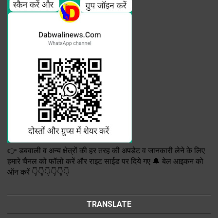
👉 डबवाली व अन्य क्षेत्रों की हर तरह की अपडेट व जानकारी लेने के लिए
हमारे चैनल को फॉलो करें और राइट साईड पर दिये गए 🔔 बेल आइकन को
ऑन करें 👇👇👇👇👇👇
TRANSLATE