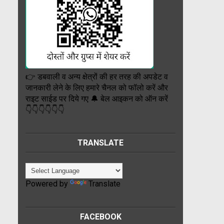
👉 डबवाली व अन्य क्षेत्रों की हर तरह की अपडेट व
जानकारी लेने के लिए हमारे चैनल को फॉलो करें और
राइट साईड पर दिये गए 🔔 बेल आइकन को ऑन करें
👇👇👇👇👇👇
TRANSLATE
Powered by
Translate
FACEBOOK