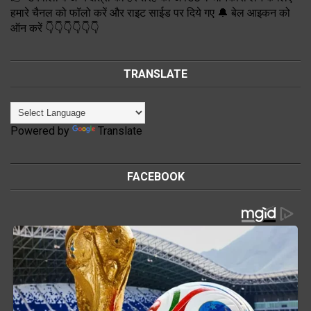
हमारे चैनल को फॉलो करें और राइट साईड पर दिये गए 🔔 बेल आइकन को
ऑन करें 👇👇👇👇👇👇
TRANSLATE
Powered by
Translate
FACEBOOK