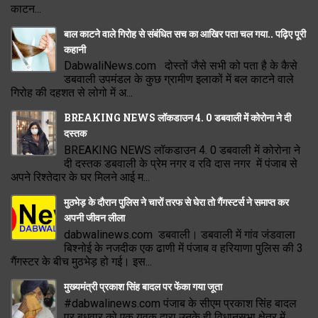
काटन...
बाल काटने वाले गिरोह से संबंधित सच का आखिर पता चल गया.. पढ़िए पूरी
कहानी
DabwaliNews.com दोस्तों जैसे सभी को पता है के कैसे
डबवाली उपमंडल के कुछ ग्रामीण इलाकों में बल काटने वाले
गिरोह की दहशत से लोगो में अ...
BREAKING NEWS लॉकडाउन 4. 0 डबवाली में कोरोना ने दी
दस्तक
BREAKING NEWS लॉकडाउन 4. 0 डबवाली में कोरोना ने
दी दस्तक डबवाली के प्रेम नगर व रवि दास नगर में पंजाब से
अपने रिश्तेदार के घर मिलने आई म...
मुठभेड़ के दौरान पुलिस ने चारों तरफ से घेरा तो गैंगस्टर्स ने समाप्त कर
अपनी जीवन लीला
dabwalinews.com डबवाली। डबवाली में गांव जंडवाला
बिश्नोई के नजदीक एक ढाणी में पंजाब व हरियाणा पुलिस की 3
गैंगस्टर के बीच मुठभेड़ हो गई। इस...
मुख्यमंत्री प्रकाश सिंह बादल पर फेंका गया जूता
#dabwalinews.com पंजाब के सीएम प्रकाश सिंह बादल
पर बुधवार को एक युवक द्वारा उनके ही विधानसभा क्षेत्र में