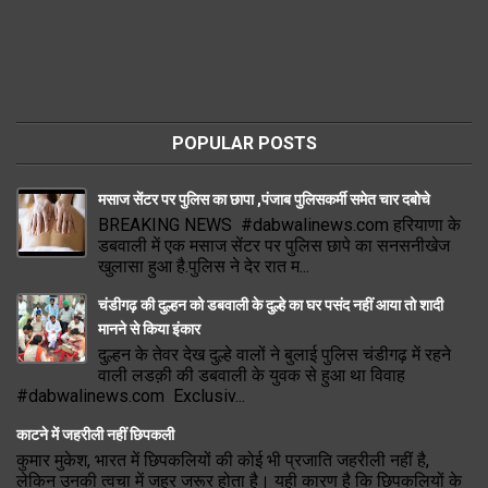
POPULAR POSTS
मसाज सेंटर पर पुलिस का छापा ,पंजाब पुलिसकर्मी समेत चार दबोचे
BREAKING NEWS #dabwalinews.com हरियाणा के
डबवाली में एक मसाज सेंटर पर पुलिस छापे का सनसनीखेज
खुलासा हुआ है.पुलिस ने देर रात म...
चंडीगढ़ की दुल्हन को डबवाली के दुल्हे का घर पसंद नहीं आया तो शादी
मानने से किया इंकार
दुल्हन के तेवर देख दुल्हे वालों ने बुलाई पुलिस चंडीगढ़ में रहने
वाली लडक़ी की डबवाली के युवक से हुआ था विवाह
#dabwalinews.com Exclusiv...
काटने में जहरीली नहीं छिपकली
कुमार मुकेश, भारत में छिपकलियों की कोई भी प्रजाति जहरीली नहीं है,
लेकिन उनकी त्वचा में जहर जरूर होता है। यही कारण है कि छिपकलियों के