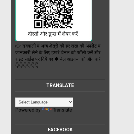
👉 डबवाली व अन्य क्षेत्रों की हर तरह की अपडेट व
जानकारी लेने के लिए हमारे चैनल को फॉलो करें और
राइट साईड पर दिये गए 🔔 बेल आइकन को ऑन करें
👇👇👇👇👇👇
TRANSLATE
Powered by
Translate
FACEBOOK