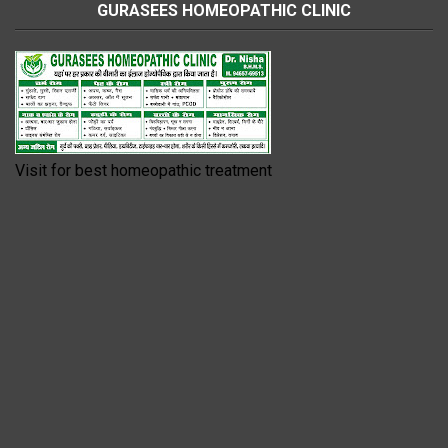
GURASEES HOMEOPATHIC CLINIC
Visit for best homeopathic treatment