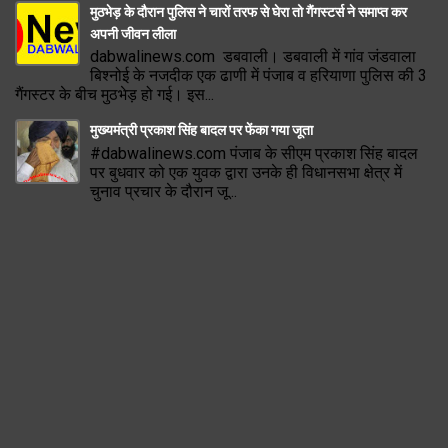
मुठभेड़ के दौरान पुलिस ने चारों तरफ से घेरा तो गैंगस्टर्स ने समाप्त कर
अपनी जीवन लीला
dabwalinews.com डबवाली। डबवाली में गांव जंडवाला
बिश्नोई के नजदीक एक ढाणी में पंजाब व हरियाणा पुलिस की 3
गैंगस्टर के बीच मुठभेड़ हो गई। इस...
मुख्यमंत्री प्रकाश सिंह बादल पर फेंका गया जूता
#dabwalinews.com पंजाब के सीएम प्रकाश सिंह बादल
पर बुधवार को एक युवक द्वारा उनके ही विधानसभा क्षेत्र में
चुनाव प्रचार के दौरान जू...