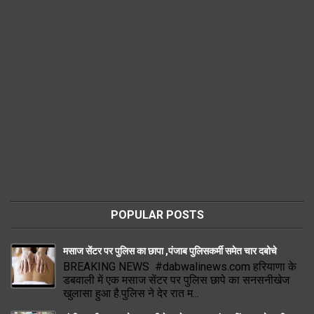
POPULAR POSTS
मसाज सेंटर पर पुलिस का छापा ,पंजाब पुलिसकर्मी समेत चार दबोचे
BREAKING NEWS #dabwalinews.com हरियाणा के
डबवाली में एक मसाज सेंटर पर पुलिस छापे का सनसनीखेज
खुलासा हुआ है.पुलिस ने देर रात म...