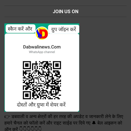
JOIN US ON
👉 डबवाली व अन्य क्षेत्रों की हर तरह की अपडेट व जानकारी लेने के लिए
हमारे चैनल को फॉलो करें और राइट साईड पर दिये गए 🔔 बेल आइकन को
ऑन करें 👇👇👇👇👇👇