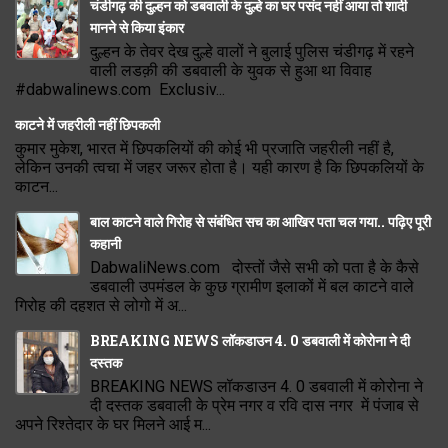
चंडीगढ़ की दुल्हन को डबवाली के दुल्हे का घर पसंद नहीं आया तो शादी
मानने से किया इंकार
दुल्हन के तेवर देख दुल्हे वालों ने बुलाई पुलिस चंडीगढ़ में रहने
वाली लडक़ी की डबवाली के युवक से हुआ था विवाह
#dabwalinews.com Exclusiv...
काटने में जहरीली नहीं छिपकली
कुमार मुकेश, भारत में छिपकलियों की कोई भी प्रजाति जहरीली नहीं है,
लेकिन उनकी त्वचा में जहर जरूर होता है। यही कारण है कि छिपकलियों के
काटन...
बाल काटने वाले गिरोह से संबंधित सच का आखिर पता चल गया.. पढ़िए पूरी
कहानी
DabwaliNews.com दोस्तों जैसे सभी को पता है के कैसे
डबवाली उपमंडल के कुछ ग्रामीण इलाकों में बल काटने वाले
गिरोह की दहशत से लोगो में अ...
BREAKING NEWS लॉकडाउन 4. 0 डबवाली में कोरोना ने दी
दस्तक
BREAKING NEWS लॉकडाउन 4. 0 डबवाली में कोरोना ने
दी दस्तक डबवाली के प्रेम नगर व रवि दास नगर में पंजाब से
अपने रिश्तेदार के घर मिलने आई म...