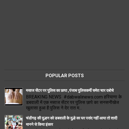
POPULAR POSTS
मसाज सेंटर पर पुलिस का छापा ,पंजाब पुलिसकर्मी समेत चार दबोचे
BREAKING NEWS #dabwalinews.com हरियाणा के
डबवाली में एक मसाज सेंटर पर पुलिस छापे का सनसनीखेज
खुलासा हुआ है.पुलिस ने देर रात म...
चंडीगढ़ की दुल्हन को डबवाली के दुल्हे का घर पसंद नहीं आया तो शादी
मानने से किया इंकार