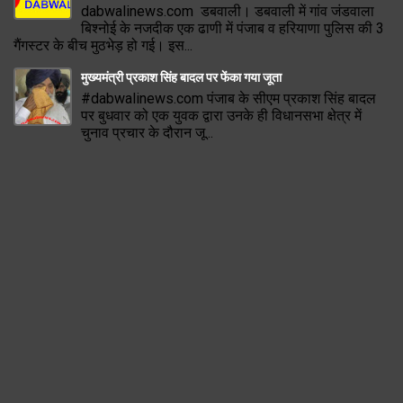
dabwalinews.com डबवाली। डबवाली में गांव जंडवाला
बिश्नोई के नजदीक एक ढाणी में पंजाब व हरियाणा पुलिस की 3
गैंगस्टर के बीच मुठभेड़ हो गई। इस...
मुख्यमंत्री प्रकाश सिंह बादल पर फेंका गया जूता
#dabwalinews.com पंजाब के सीएम प्रकाश सिंह बादल
पर बुधवार को एक युवक द्वारा उनके ही विधानसभा क्षेत्र में
चुनाव प्रचार के दौरान जू...