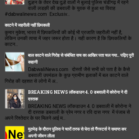
दुल्हन के तेवर देख दुल्हे वालों ने बुलाई पुलिस चंडीगढ़ में रहने
वाली लडक़ी की डबवाली के युवक से हुआ था विवाह
#dabwalinews.com Exclusiv...
काटने में जहरीली नहीं छिपकली
कुमार मुकेश, भारत में छिपकलियों की कोई भी प्रजाति जहरीली नहीं है,
लेकिन उनकी त्वचा में जहर जरूर होता है। यही कारण है कि छिपकलियों के
काटन...
बाल काटने वाले गिरोह से संबंधित सच का आखिर पता चल गया.. पढ़िए पूरी
कहानी
DabwaliNews.com दोस्तों जैसे सभी को पता है के कैसे
डबवाली उपमंडल के कुछ ग्रामीण इलाकों में बल काटने वाले
गिरोह की दहशत से लोगो में अ...
BREAKING NEWS लॉकडाउन 4. 0 डबवाली में कोरोना ने दी
दस्तक
BREAKING NEWS लॉकडाउन 4. 0 डबवाली में कोरोना ने
दी दस्तक डबवाली के प्रेम नगर व रवि दास नगर में पंजाब से
अपने रिश्तेदार के घर मिलने आई म...
मुठभेड़ के दौरान पुलिस ने चारों तरफ से घेरा तो गैंगस्टर्स ने समाप्त कर
अपनी जीवन लीला