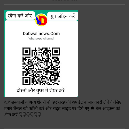
👉 डबवाली व अन्य क्षेत्रों की हर तरह की अपडेट व जानकारी लेने के लिए
हमारे चैनल को फॉलो करें और राइट साईड पर दिये गए 🔔 बेल आइकन को
ऑन करें 👇👇👇👇👇👇