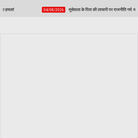
मूसेवाला के पिता की लाचारी पर राजनीति गर्म: मसीतां का कांग्रेस पर सीधा वार— कहा- 'स
8/2026