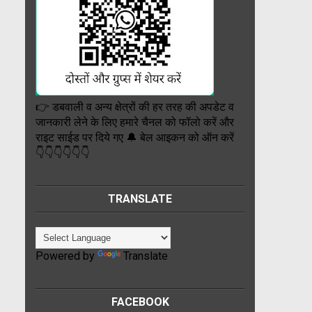
👉 डबवाली व अन्य क्षेत्रों की हर तरह की अपडेट व
जानकारी लेने के लिए हमारे चैनल को फॉलो करें और
राइट साईड पर दिये गए 🔔 बेल आइकन को ऑन करें
👇👇👇👇👇👇
TRANSLATE
Powered by
Translate
FACEBOOK