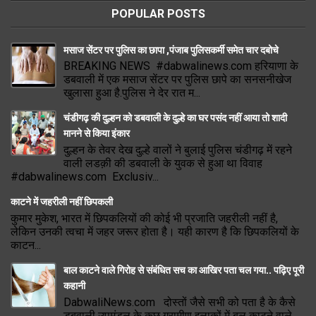
POPULAR POSTS
मसाज सेंटर पर पुलिस का छापा ,पंजाब पुलिसकर्मी समेत चार दबोचे
BREAKING NEWS #dabwalinews.com हरियाणा के
डबवाली में एक मसाज सेंटर पर पुलिस छापे का सनसनीखेज
खुलासा हुआ है.पुलिस ने देर रात म...
चंडीगढ़ की दुल्हन को डबवाली के दुल्हे का घर पसंद नहीं आया तो शादी
मानने से किया इंकार
दुल्हन के तेवर देख दुल्हे वालों ने बुलाई पुलिस चंडीगढ़ में रहने
वाली लडक़ी की डबवाली के युवक से हुआ था विवाह
#dabwalinews.com Exclusiv...
काटने में जहरीली नहीं छिपकली
कुमार मुकेश, भारत में छिपकलियों की कोई भी प्रजाति जहरीली नहीं है,
लेकिन उनकी त्वचा में जहर जरूर होता है। यही कारण है कि छिपकलियों के
काटन...
बाल काटने वाले गिरोह से संबंधित सच का आखिर पता चल गया.. पढ़िए पूरी
कहानी
DabwaliNews.com दोस्तों जैसे सभी को पता है के कैसे
डबवाली उपमंडल के कुछ ग्रामीण इलाकों में बल काटने वाले