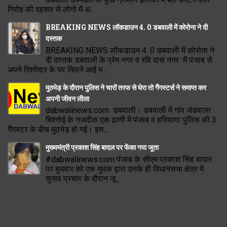
गिरोह की दहशत से लोगो में अ...
BREAKING NEWS लॉकडाउन 4. 0 डबवाली में कोरोना ने दी
दस्तक
BREAKING NEWS लॉकडाउन 4. 0 डबवाली में कोरोना ने
दी दस्तक डबवाली के प्रेम नगर व रवि दास नगर में पंजाब से
अपने रिश्तेदार के घर मिलने आई म...
मुठभेड़ के दौरान पुलिस ने चारों तरफ से घेरा तो गैंगस्टर्स ने समाप्त कर
अपनी जीवन लीला
dabwalinews.com डबवाली। डबवाली में गांव जंडवाला
बिश्नोई के नजदीक एक ढाणी में पंजाब व हरियाणा पुलिस की 3
गैंगस्टर के बीच मुठभेड़ हो गई। इस...
मुख्यमंत्री प्रकाश सिंह बादल पर फेंका गया जूता
#dabwalinews.com पंजाब के सीएम प्रकाश सिंह बादल
पर बुधवार को एक युवक द्वारा उनके ही विधानसभा क्षेत्र में
चुनाव प्रचार के दौरान जू...