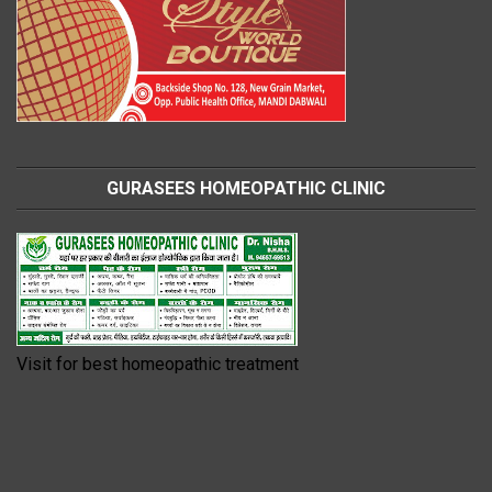
GURASEES HOMEOPATHIC CLINIC
Visit for best homeopathic treatment