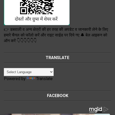
👉 डबवाली व अन्य क्षेत्रों की हर तरह की अपडेट व जानकारी लेने के लिए
हमारे चैनल को फॉलो करें और राइट साईड पर दिये गए 🔔 बेल आइकन को
ऑन करें 👇👇👇👇👇👇
TRANSLATE
Powered by
Translate
FACEBOOK