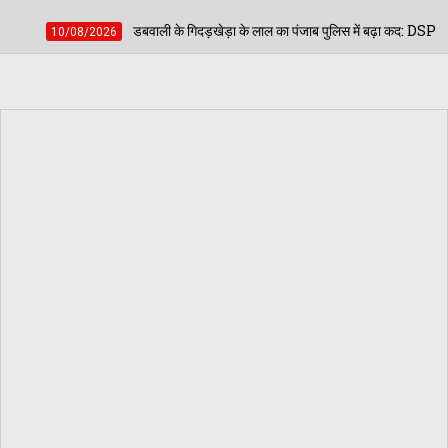
े गिदड़खेड़ा के लाल का पंजाब पुलिस में बढ़ा कद: DSP से SP प्रमोट हुए बूटा सिंह गिल, पटियाला