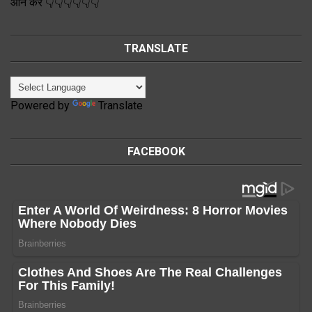
ऑन करें 👇👇👇👇👇👇
TRANSLATE
Powered by
Translate
FACEBOOK