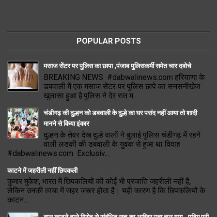
POPULAR POSTS
मसाज सेंटर पर पुलिस का छापा ,पंजाब पुलिसकर्मी समेत चार दबोचे
BREAKING NEWS #dabwalinews.com हरियाणा के
डबवाली में एक मसाज सेंटर पर पुलिस छापे का सनसनीखेज
खुलासा हुआ है.पुलिस ने देर रात म...
चंडीगढ़ की दुल्हन को डबवाली के दुल्हे का घर पसंद नहीं आया तो शादी
मानने से किया इंकार
दुल्हन के तेवर देख दुल्हे वालों ने बुलाई पुलिस चंडीगढ़ में रहने
वाली लडक़ी की डबवाली के युवक से हुआ था विवाह
#dabwalinews.com Exclusiv...
काटने में जहरीली नहीं छिपकली
कुमार मुकेश, भारत में छिपकलियों की कोई भी प्रजाति जहरीली नहीं है,
लेकिन उनकी त्वचा में जहर जरूर होता है। यही कारण है कि छिपकलियों के
काटन...
बाल काटने वाले गिरोह से संबंधित सच का आखिर पता चल गया.. पढ़िए पूरी