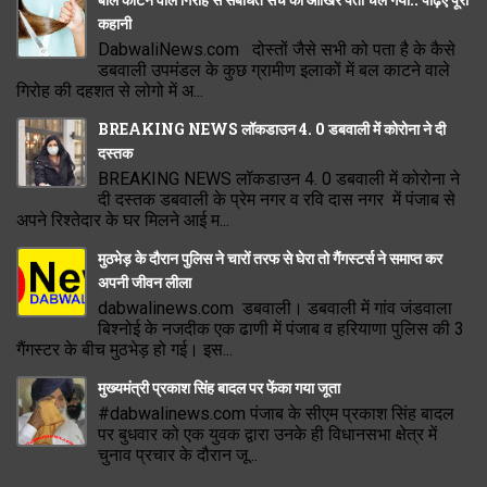
कहानी
DabwaliNews.com दोस्तों जैसे सभी को पता है के कैसे
डबवाली उपमंडल के कुछ ग्रामीण इलाकों में बल काटने वाले
गिरोह की दहशत से लोगो में अ...
BREAKING NEWS लॉकडाउन 4. 0 डबवाली में कोरोना ने दी
दस्तक
BREAKING NEWS लॉकडाउन 4. 0 डबवाली में कोरोना ने
दी दस्तक डबवाली के प्रेम नगर व रवि दास नगर में पंजाब से
अपने रिश्तेदार के घर मिलने आई म...
मुठभेड़ के दौरान पुलिस ने चारों तरफ से घेरा तो गैंगस्टर्स ने समाप्त कर
अपनी जीवन लीला
dabwalinews.com डबवाली। डबवाली में गांव जंडवाला
बिश्नोई के नजदीक एक ढाणी में पंजाब व हरियाणा पुलिस की 3
गैंगस्टर के बीच मुठभेड़ हो गई। इस...
मुख्यमंत्री प्रकाश सिंह बादल पर फेंका गया जूता
#dabwalinews.com पंजाब के सीएम प्रकाश सिंह बादल
पर बुधवार को एक युवक द्वारा उनके ही विधानसभा क्षेत्र में
चुनाव प्रचार के दौरान जू...