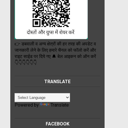
👉 डबवाली व अन्य क्षेत्रों की हर तरह की अपडेट व
जानकारी लेने के लिए हमारे चैनल को फॉलो करें और
राइट साईड पर दिये गए 🔔 बेल आइकन को ऑन करें
👇👇👇👇👇👇
TRANSLATE
Powered by
Translate
FACEBOOK