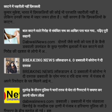
काटने में जहरीली नहीं छिपकली
कुमार मुकेश, भारत में छिपकलियों की कोई भी प्रजाति जहरीली नहीं है,
लेकिन उनकी त्वचा में जहर जरूर होता है। यही कारण है कि छिपकलियों के
काटन...
बाल काटने वाले गिरोह से संबंधित सच का आखिर पता चल गया.. पढ़िए पूरी
कहानी
DabwaliNews.com दोस्तों जैसे सभी को पता है के कैसे
डबवाली उपमंडल के कुछ ग्रामीण इलाकों में बल काटने वाले
गिरोह की दहशत से लोगो में अ...
BREAKING NEWS लॉकडाउन 4. 0 डबवाली में कोरोना ने दी
दस्तक
BREAKING NEWS लॉकडाउन 4. 0 डबवाली में कोरोना ने
दी दस्तक डबवाली के प्रेम नगर व रवि दास नगर में पंजाब से
अपने रिश्तेदार के घर मिलने आई म...
मुठभेड़ के दौरान पुलिस ने चारों तरफ से घेरा तो गैंगस्टर्स ने समाप्त कर
अपनी जीवन लीला
dabwalinews.com डबवाली। डबवाली में गांव जंडवाला
बिश्नोई के नजदीक एक ढाणी में पंजाब व हरियाणा पुलिस की 3
गैंगस्टर के बीच मुठभेड़ हो गई। इस...