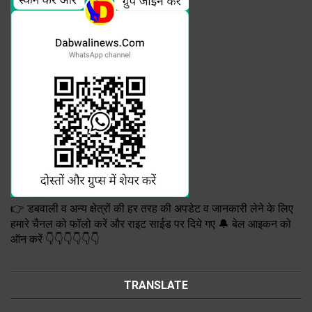
👉 डबवाली व अन्य क्षेत्रों की हर तरह की अपडेट व जानकारी लेने के लिए
हमारे चैनल को फॉलो करें और राइट साईड पर दिये गए 🔔 बेल आइकन को
ऑन करें 👇👇👇👇👇👇
TRANSLATE