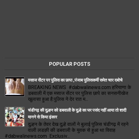
POPULAR POSTS
मसाज सेंटर पर पुलिस का छापा ,पंजाब पुलिसकर्मी समेत चार दबोचे
BREAKING NEWS #dabwalinews.com हरियाणा के
डबवाली में एक मसाज सेंटर पर पुलिस छापे का सनसनीखेज
खुलासा हुआ है.पुलिस ने देर रात म...
चंडीगढ़ की दुल्हन को डबवाली के दुल्हे का घर पसंद नहीं आया तो शादी
मानने से किया इंकार
दुल्हन के तेवर देख दुल्हे वालों ने बुलाई पुलिस चंडीगढ़ में रहने
वाली लडक़ी की डबवाली के युवक से हुआ था विवाह
#dabwalinews.com Exclusiv...