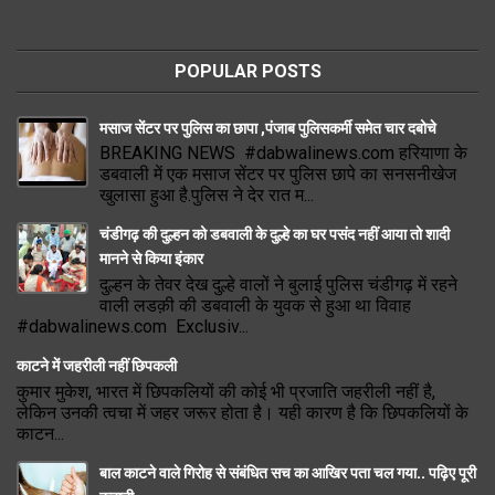
POPULAR POSTS
मसाज सेंटर पर पुलिस का छापा ,पंजाब पुलिसकर्मी समेत चार दबोचे
BREAKING NEWS #dabwalinews.com हरियाणा के
डबवाली में एक मसाज सेंटर पर पुलिस छापे का सनसनीखेज
खुलासा हुआ है.पुलिस ने देर रात म...
चंडीगढ़ की दुल्हन को डबवाली के दुल्हे का घर पसंद नहीं आया तो शादी
मानने से किया इंकार
दुल्हन के तेवर देख दुल्हे वालों ने बुलाई पुलिस चंडीगढ़ में रहने
वाली लडक़ी की डबवाली के युवक से हुआ था विवाह
#dabwalinews.com Exclusiv...
काटने में जहरीली नहीं छिपकली
कुमार मुकेश, भारत में छिपकलियों की कोई भी प्रजाति जहरीली नहीं है,
लेकिन उनकी त्वचा में जहर जरूर होता है। यही कारण है कि छिपकलियों के
काटन...
बाल काटने वाले गिरोह से संबंधित सच का आखिर पता चल गया.. पढ़िए पूरी