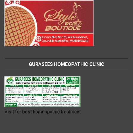
GURASEES HOMEOPATHIC CLINIC
Visit for best homeopathic treatment