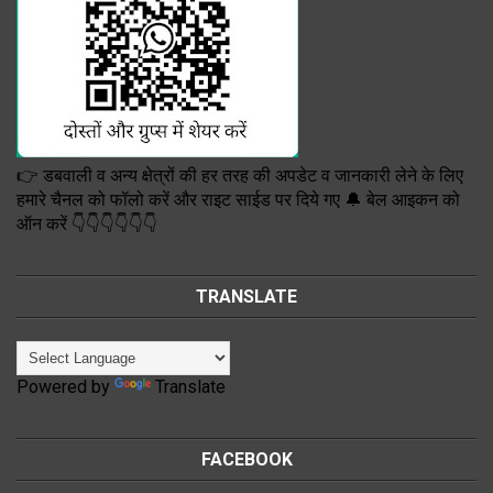
👉 डबवाली व अन्य क्षेत्रों की हर तरह की अपडेट व जानकारी लेने के लिए
हमारे चैनल को फॉलो करें और राइट साईड पर दिये गए 🔔 बेल आइकन को
ऑन करें 👇👇👇👇👇👇
TRANSLATE
Powered by
Translate
FACEBOOK