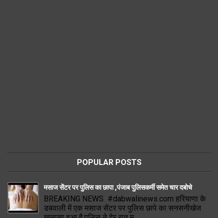
POPULAR POSTS
मसाज सेंटर पर पुलिस का छापा ,पंजाब पुलिसकर्मी समेत चार दबोचे
BREAKING NEWS #dabwalinews.com हरियाणा के
डबवाली में एक मसाज सेंटर पर पुलिस छापे का सनसनीखेज
खुलासा हुआ है.पुलिस ने देर रात म...