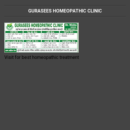
GURASEES HOMEOPATHIC CLINIC
Visit for best homeopathic treatment