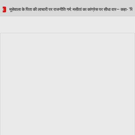
ाजनीति गर्म: मसीतां का कांग्रेस पर सीधा वार— कहा- 'सिखों के प्रति कांग्रेस का द्वेष फिर हुआ उ