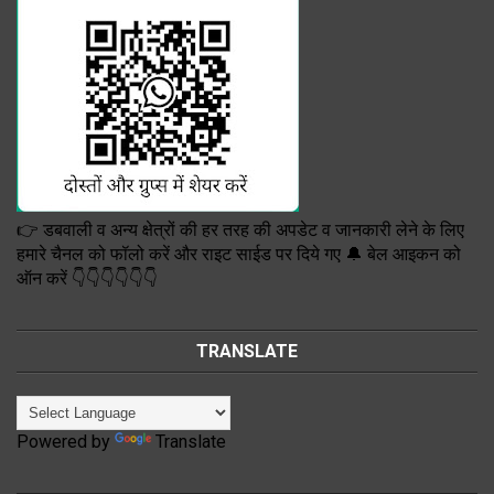
👉 डबवाली व अन्य क्षेत्रों की हर तरह की अपडेट व जानकारी लेने के लिए
हमारे चैनल को फॉलो करें और राइट साईड पर दिये गए 🔔 बेल आइकन को
ऑन करें 👇👇👇👇👇👇
TRANSLATE
Powered by
Translate