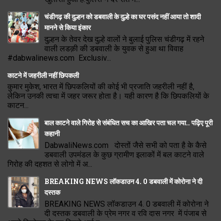
चंडीगढ़ की दुल्हन को डबवाली के दुल्हे का घर पसंद नहीं आया तो शादी
मानने से किया इंकार
दुल्हन के तेवर देख दुल्हे वालों ने बुलाई पुलिस चंडीगढ़ में रहने
वाली लडक़ी की डबवाली के युवक से हुआ था विवाह
#dabwalinews.com Exclusiv...
काटने में जहरीली नहीं छिपकली
कुमार मुकेश, भारत में छिपकलियों की कोई भी प्रजाति जहरीली नहीं है,
लेकिन उनकी त्वचा में जहर जरूर होता है। यही कारण है कि छिपकलियों के
काटन...
बाल काटने वाले गिरोह से संबंधित सच का आखिर पता चल गया.. पढ़िए पूरी
कहानी
DabwaliNews.com दोस्तों जैसे सभी को पता है के कैसे
डबवाली उपमंडल के कुछ ग्रामीण इलाकों में बल काटने वाले
गिरोह की दहशत से लोगो में अ...
BREAKING NEWS लॉकडाउन 4. 0 डबवाली में कोरोना ने दी
दस्तक
BREAKING NEWS लॉकडाउन 4. 0 डबवाली में कोरोना ने
दी दस्तक डबवाली के प्रेम नगर व रवि दास नगर में पंजाब से