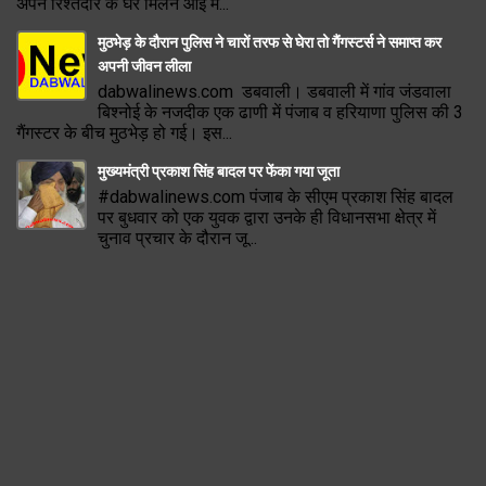
अपने रिश्तेदार के घर मिलने आई म...
मुठभेड़ के दौरान पुलिस ने चारों तरफ से घेरा तो गैंगस्टर्स ने समाप्त कर
अपनी जीवन लीला
dabwalinews.com डबवाली। डबवाली में गांव जंडवाला
बिश्नोई के नजदीक एक ढाणी में पंजाब व हरियाणा पुलिस की 3
गैंगस्टर के बीच मुठभेड़ हो गई। इस...
मुख्यमंत्री प्रकाश सिंह बादल पर फेंका गया जूता
#dabwalinews.com पंजाब के सीएम प्रकाश सिंह बादल
पर बुधवार को एक युवक द्वारा उनके ही विधानसभा क्षेत्र में
चुनाव प्रचार के दौरान जू...