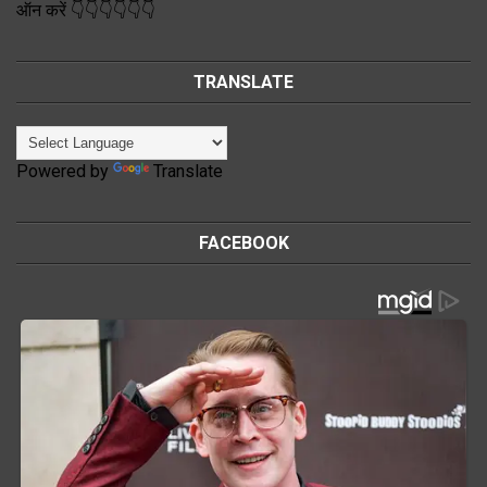
ऑन करें 👇👇👇👇👇👇
TRANSLATE
Powered by
Translate
FACEBOOK