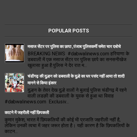
POPULAR POSTS
मसाज सेंटर पर पुलिस का छापा ,पंजाब पुलिसकर्मी समेत चार दबोचे
BREAKING NEWS #dabwalinews.com हरियाणा के
डबवाली में एक मसाज सेंटर पर पुलिस छापे का सनसनीखेज
खुलासा हुआ है.पुलिस ने देर रात म...
चंडीगढ़ की दुल्हन को डबवाली के दुल्हे का घर पसंद नहीं आया तो शादी
मानने से किया इंकार
दुल्हन के तेवर देख दुल्हे वालों ने बुलाई पुलिस चंडीगढ़ में रहने
वाली लडक़ी की डबवाली के युवक से हुआ था विवाह
#dabwalinews.com Exclusiv...
काटने में जहरीली नहीं छिपकली
कुमार मुकेश, भारत में छिपकलियों की कोई भी प्रजाति जहरीली नहीं है,
लेकिन उनकी त्वचा में जहर जरूर होता है। यही कारण है कि छिपकलियों के
काटन...