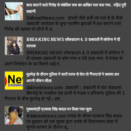
बाल काटने वाले गिरोह से संबंधित सच का आखिर पता चल गया.. पढ़िए पूरी
कहानी
DabwaliNews.com दोस्तों जैसे सभी को पता है के कैसे
डबवाली उपमंडल के कुछ ग्रामीण इलाकों में बल काटने वाले
गिरोह की दहशत से लोगो में अ...
BREAKING NEWS लॉकडाउन 4. 0 डबवाली में कोरोना ने दी
दस्तक
BREAKING NEWS लॉकडाउन 4. 0 डबवाली में कोरोना ने
दी दस्तक डबवाली के प्रेम नगर व रवि दास नगर में पंजाब से
अपने रिश्तेदार के घर मिलने आई म...
मुठभेड़ के दौरान पुलिस ने चारों तरफ से घेरा तो गैंगस्टर्स ने समाप्त कर
अपनी जीवन लीला
dabwalinews.com डबवाली। डबवाली में गांव जंडवाला
बिश्नोई के नजदीक एक ढाणी में पंजाब व हरियाणा पुलिस की 3
गैंगस्टर के बीच मुठभेड़ हो गई। इस...
मुख्यमंत्री प्रकाश सिंह बादल पर फेंका गया जूता
#dabwalinews.com पंजाब के सीएम प्रकाश सिंह बादल
पर बुधवार को एक युवक द्वारा उनके ही विधानसभा क्षेत्र में
चुनाव प्रचार के दौरान जू...