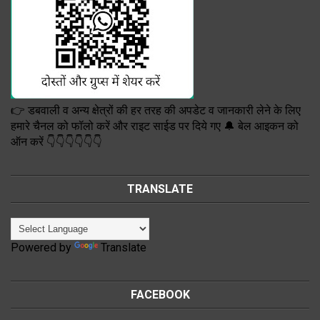
👉 डबवाली व अन्य क्षेत्रों की हर तरह की अपडेट व जानकारी लेने के लिए
हमारे चैनल को फॉलो करें और राइट साईड पर दिये गए 🔔 बेल आइकन को
ऑन करें 👇👇👇👇👇👇
TRANSLATE
Powered by
Translate
FACEBOOK