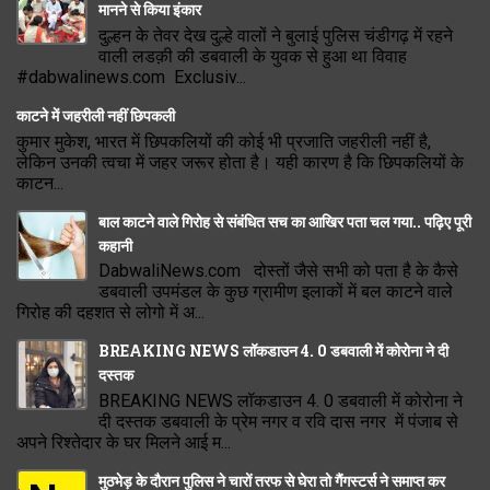
मानने से किया इंकार
दुल्हन के तेवर देख दुल्हे वालों ने बुलाई पुलिस चंडीगढ़ में रहने
वाली लडक़ी की डबवाली के युवक से हुआ था विवाह
#dabwalinews.com Exclusiv...
काटने में जहरीली नहीं छिपकली
कुमार मुकेश, भारत में छिपकलियों की कोई भी प्रजाति जहरीली नहीं है,
लेकिन उनकी त्वचा में जहर जरूर होता है। यही कारण है कि छिपकलियों के
काटन...
बाल काटने वाले गिरोह से संबंधित सच का आखिर पता चल गया.. पढ़िए पूरी
कहानी
DabwaliNews.com दोस्तों जैसे सभी को पता है के कैसे
डबवाली उपमंडल के कुछ ग्रामीण इलाकों में बल काटने वाले
गिरोह की दहशत से लोगो में अ...
BREAKING NEWS लॉकडाउन 4. 0 डबवाली में कोरोना ने दी
दस्तक
BREAKING NEWS लॉकडाउन 4. 0 डबवाली में कोरोना ने
दी दस्तक डबवाली के प्रेम नगर व रवि दास नगर में पंजाब से
अपने रिश्तेदार के घर मिलने आई म...
मुठभेड़ के दौरान पुलिस ने चारों तरफ से घेरा तो गैंगस्टर्स ने समाप्त कर