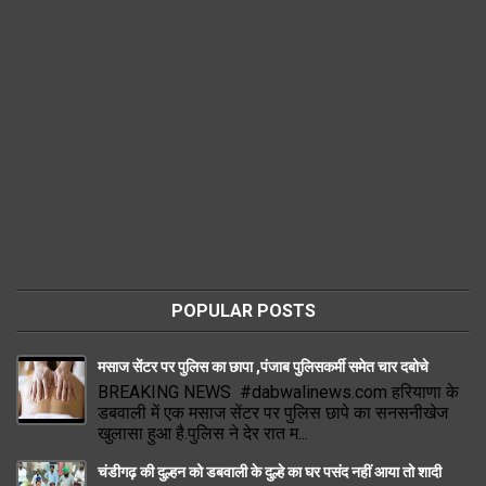
POPULAR POSTS
मसाज सेंटर पर पुलिस का छापा ,पंजाब पुलिसकर्मी समेत चार दबोचे
BREAKING NEWS #dabwalinews.com हरियाणा के
डबवाली में एक मसाज सेंटर पर पुलिस छापे का सनसनीखेज
खुलासा हुआ है.पुलिस ने देर रात म...
चंडीगढ़ की दुल्हन को डबवाली के दुल्हे का घर पसंद नहीं आया तो शादी