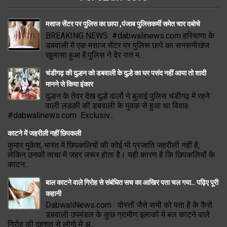
मसाज सेंटर पर पुलिस का छापा ,पंजाब पुलिसकर्मी समेत चार दबोचे
BREAKING NEWS #dabwalinews.com हरियाणा के
डबवाली में एक मसाज सेंटर पर पुलिस छापे का सनसनीखेज
खुलासा हुआ है.पुलिस ने देर रात म...
चंडीगढ़ की दुल्हन को डबवाली के दुल्हे का घर पसंद नहीं आया तो शादी
मानने से किया इंकार
दुल्हन के तेवर देख दुल्हे वालों ने बुलाई पुलिस चंडीगढ़ में रहने
वाली लडक़ी की डबवाली के युवक से हुआ था विवाह
#dabwalinews.com Exclusiv...
काटने में जहरीली नहीं छिपकली
कुमार मुकेश, भारत में छिपकलियों की कोई भी प्रजाति जहरीली नहीं है,
लेकिन उनकी त्वचा में जहर जरूर होता है। यही कारण है कि छिपकलियों के
काटन...
बाल काटने वाले गिरोह से संबंधित सच का आखिर पता चल गया.. पढ़िए पूरी
कहानी
DabwaliNews.com दोस्तों जैसे सभी को पता है के कैसे
डबवाली उपमंडल के कुछ ग्रामीण इलाकों में बल काटने वाले
गिरोह की दहशत से लोगो में अ...