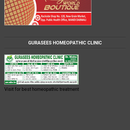
GURASEES HOMEOPATHIC CLINIC
Visit for best homeopathic treatment