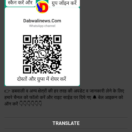
👉 डबवाली व अन्य क्षेत्रों की हर तरह की अपडेट व जानकारी लेने के लिए
हमारे चैनल को फॉलो करें और राइट साईड पर दिये गए 🔔 बेल आइकन को
ऑन करें 👇👇👇👇👇👇
TRANSLATE