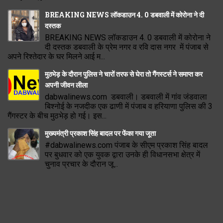
BREAKING NEWS लॉकडाउन 4. 0 डबवाली में कोरोना ने दी
दस्तक
BREAKING NEWS लॉकडाउन 4. 0 डबवाली में कोरोना ने
दी दस्तक डबवाली के प्रेम नगर व रवि दास नगर में पंजाब से
अपने रिश्तेदार के घर मिलने आई म...
मुठभेड़ के दौरान पुलिस ने चारों तरफ से घेरा तो गैंगस्टर्स ने समाप्त कर
अपनी जीवन लीला
dabwalinews.com डबवाली। डबवाली में गांव जंडवाला
बिश्नोई के नजदीक एक ढाणी में पंजाब व हरियाणा पुलिस की 3
गैंगस्टर के बीच मुठभेड़ हो गई। इस...
मुख्यमंत्री प्रकाश सिंह बादल पर फेंका गया जूता
#dabwalinews.com पंजाब के सीएम प्रकाश सिंह बादल
पर बुधवार को एक युवक द्वारा उनके ही विधानसभा क्षेत्र में
चुनाव प्रचार के दौरान जू...