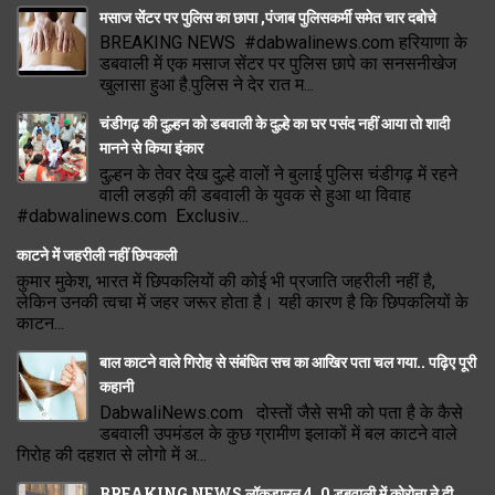
मसाज सेंटर पर पुलिस का छापा ,पंजाब पुलिसकर्मी समेत चार दबोचे
BREAKING NEWS #dabwalinews.com हरियाणा के
डबवाली में एक मसाज सेंटर पर पुलिस छापे का सनसनीखेज
खुलासा हुआ है.पुलिस ने देर रात म...
चंडीगढ़ की दुल्हन को डबवाली के दुल्हे का घर पसंद नहीं आया तो शादी
मानने से किया इंकार
दुल्हन के तेवर देख दुल्हे वालों ने बुलाई पुलिस चंडीगढ़ में रहने
वाली लडक़ी की डबवाली के युवक से हुआ था विवाह
#dabwalinews.com Exclusiv...
काटने में जहरीली नहीं छिपकली
कुमार मुकेश, भारत में छिपकलियों की कोई भी प्रजाति जहरीली नहीं है,
लेकिन उनकी त्वचा में जहर जरूर होता है। यही कारण है कि छिपकलियों के
काटन...
बाल काटने वाले गिरोह से संबंधित सच का आखिर पता चल गया.. पढ़िए पूरी
कहानी
DabwaliNews.com दोस्तों जैसे सभी को पता है के कैसे
डबवाली उपमंडल के कुछ ग्रामीण इलाकों में बल काटने वाले
गिरोह की दहशत से लोगो में अ...
BREAKING NEWS लॉकडाउन 4. 0 डबवाली में कोरोना ने दी