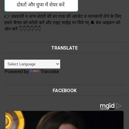
👉 डबवाली व अन्य क्षेत्रों की हर तरह की अपडेट व जानकारी लेने के लिए
हमारे चैनल को फॉलो करें और राइट साईड पर दिये गए 🔔 बेल आइकन को
ऑन करें 👇👇👇👇👇👇
TRANSLATE
Powered by
Translate
FACEBOOK