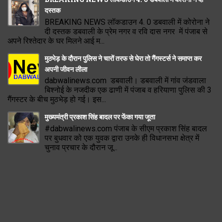
दस्तक
BREAKING NEWS लॉकडाउन 4. 0 डबवाली में कोरोना ने
दी दस्तक डबवाली के प्रेम नगर व रवि दास नगर में पंजाब से
अपने रिश्तेदार के घर मिलने आई म...
मुठभेड़ के दौरान पुलिस ने चारों तरफ से घेरा तो गैंगस्टर्स ने समाप्त कर
अपनी जीवन लीला
dabwalinews.com डबवाली। डबवाली में गांव जंडवाला
बिश्नोई के नजदीक एक ढाणी में पंजाब व हरियाणा पुलिस की 3
गैंगस्टर के बीच मुठभेड़ हो गई। इस...
मुख्यमंत्री प्रकाश सिंह बादल पर फेंका गया जूता
#dabwalinews.com पंजाब के सीएम प्रकाश सिंह बादल
पर बुधवार को एक युवक द्वारा उनके ही विधानसभा क्षेत्र में
चुनाव प्रचार के दौरान जू...