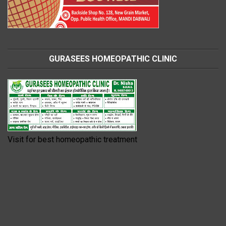
GURASEES HOMEOPATHIC CLINIC
Visit for best homeopathic treatment