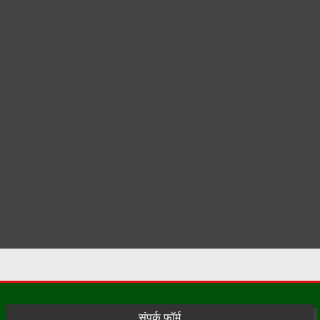
संपर्क फ़ॉर्म