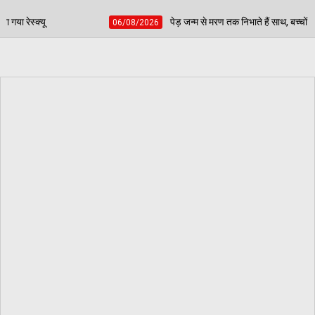
पेड़ जन्म से मरण तक निभाते हैं साथ, बच्चों की प्रतिभा चमकाकर वरिष्ठ नागरिकों ने 
/08/2026