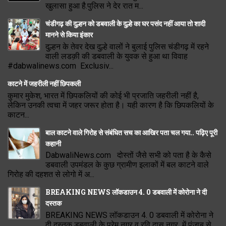
खुलासा हुआ है.पुलिस ने देर रात म...
चंडीगढ़ की दुल्हन को डबवाली के दुल्हे का घर पसंद नहीं आया तो शादी
मानने से किया इंकार
दुल्हन के तेवर देख दुल्हे वालों ने बुलाई पुलिस चंडीगढ़ में रहने
वाली लडक़ी की डबवाली के युवक से हुआ था विवाह
#dabwalinews.com Exclusiv...
काटने में जहरीली नहीं छिपकली
कुमार मुकेश, भारत में छिपकलियों की कोई भी प्रजाति जहरीली नहीं है,
लेकिन उनकी त्वचा में जहर जरूर होता है। यही कारण है कि छिपकलियों के
काटन...
बाल काटने वाले गिरोह से संबंधित सच का आखिर पता चल गया.. पढ़िए पूरी
कहानी
DabwaliNews.com दोस्तों जैसे सभी को पता है के कैसे
डबवाली उपमंडल के कुछ ग्रामीण इलाकों में बल काटने वाले
गिरोह की दहशत से लोगो में अ...
BREAKING NEWS लॉकडाउन 4. 0 डबवाली में कोरोना ने दी
दस्तक
BREAKING NEWS लॉकडाउन 4. 0 डबवाली में कोरोना ने
दी दस्तक डबवाली के प्रेम नगर व रवि दास नगर में पंजाब से