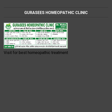
GURASEES HOMEOPATHIC CLINIC
Visit for best homeopathic treatment