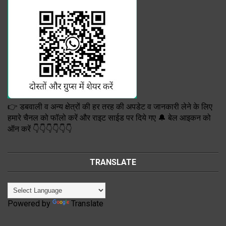
👉 डबवाली व अन्य क्षेत्रों की हर तरह की अपडेट व जानकारी लेने के लिए
हमारे चैनल को फॉलो करें और राइट साईड पर दिये गए 🔔 बेल आइकन को
ऑन करें 👇👇👇👇👇👇
TRANSLATE
Powered by
Translate