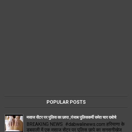
POPULAR POSTS
मसाज सेंटर पर पुलिस का छापा ,पंजाब पुलिसकर्मी समेत चार दबोचे
BREAKING NEWS #dabwalinews.com हरियाणा के
डबवाली में एक मसाज सेंटर पर पुलिस छापे का सनसनीखेज